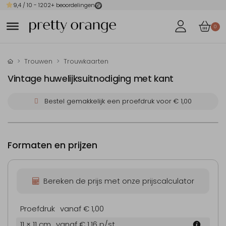
9,4
/ 10 -
1202
+ beoordelingen
0
Trouwen
Trouwkaarten
Vintage huwelijksuitnodiging met kant
Bestel gemakkelijk een proefdruk voor
€ 1,00
Formaten en prijzen
Bereken de prijs met onze prijscalculator
Proefdruk
vanaf € 1,00
11 × 11 cm
vanaf € 1,16
p/st