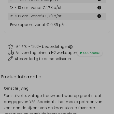
13 × 13 cm
vanaf € 1,73
p/st
15 × 15 cm
vanaf € 1,79
p/st
Enveloppen
vanaf € 0,35
p/st
9,4
/ 10 -
1202
+ beoordelingen
Verzending binnen 1-2 werkdagen
Alles volledig te personaliseren
Productinformatie
Omschrijving
Een stijlvolle, vintage trouwkaart waarop groot staat
aangegeven YES! Speciaal is het mooie patroon van
kant aan de zijkant van de kaart. Kies je favoriete
lettertype en maak de kaart compleet!