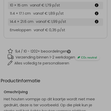
10 × 15 cm
vanaf € 1,79
p/st
11.4 × 17.1 cm
vanaf € 1,89
p/st
14.4 × 21.6 cm
vanaf € 1,99
p/st
Enveloppen
vanaf € 0,35
p/st
9,4
/ 10 -
1202
+ beoordelingen
Verzending binnen 1-2 werkdagen
Alles volledig te personaliseren
Productinformatie
Omschrijving
Het houten vormpje op dit kaartje wordt niet mee
gedrukt, deze is ter voorbeeld. Op die plek kun je
straks zelf het échte houten vormpje plakken.