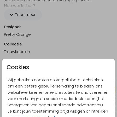
Hoe werkt het?
Bestel bij je proefdruk het
voorbeeldsetje
met
Toon meer
houten elementjes
Bestel bij je eindbestelling het houten vormpje van
Designer
jouw keuze
via deze pagina
.
Pretty Orange
Een zakje met 25 stuks kost € 6,25.
Collectie
Trouwkaarten
Cookies
Meer in dezelfde stijl
Wij gebruiken cookies en vergelijkbare technieken
om een betere gebruikerservaring te bieden, ons
websiteverkeer en onze prestaties te analyseren en
voor marketing- en sociale mediadoeleinden (het
weergeven van gepersonaliseerde advertenties).
Je kunt jouw toestemming altijd wijzigen of intrekken