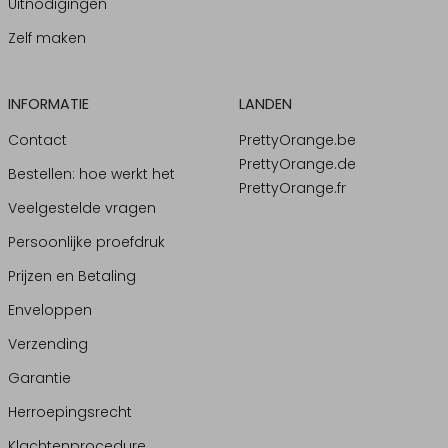
Uitnodigingen
Zelf maken
INFORMATIE
LANDEN
Contact
PrettyOrange.be
PrettyOrange.de
Bestellen: hoe werkt het
PrettyOrange.fr
Veelgestelde vragen
Persoonlijke proefdruk
Prijzen en Betaling
Enveloppen
Verzending
Garantie
Herroepingsrecht
Klachtenprocedure