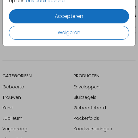
op ons
ons cookiebeleid
.
Accepteren
Weigeren
CATEGORIEËN
PRODUCTEN
Geboorte
Enveloppen
Trouwen
Sluitzegels
Kerst
Geboortebord
Jubileum
Pocketfolds
Verjaardag
Kaartversieringen