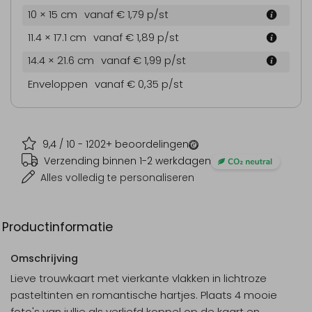
10 × 15 cm
vanaf € 1,79
p/st
11.4 × 17.1 cm
vanaf € 1,89
p/st
14.4 × 21.6 cm
vanaf € 1,99
p/st
Enveloppen
vanaf € 0,35
p/st
9,4
/ 10 -
1202
+ beoordelingen
Verzending binnen 1-2 werkdagen
Alles volledig te personaliseren
Productinformatie
Omschrijving
Lieve trouwkaart met vierkante vlakken in lichtroze
pasteltinten en romantische hartjes. Plaats 4 mooie
foto's van jullie als verliefd koppel op de kaart en