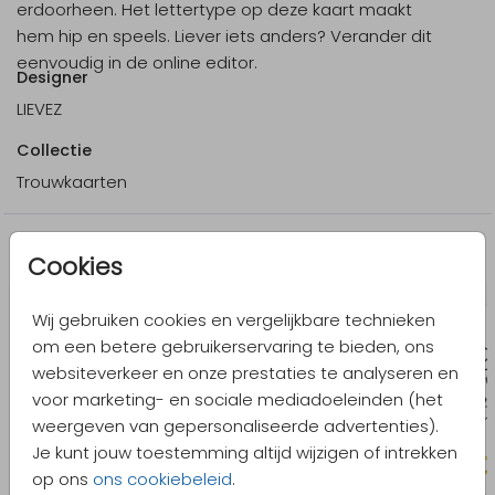
erdoorheen. Het lettertype op deze kaart maakt
hem hip en speels. Liever iets anders? Verander dit
eenvoudig in de online editor.
Designer
LIEVEZ
Collectie
Trouwkaarten
Meer in dezelfde stijl
Cookies
Wij gebruiken cookies en vergelijkbare technieken
om een betere gebruikerservaring te bieden, ons
websiteverkeer en onze prestaties te analyseren en
voor marketing- en sociale mediadoeleinden (het
weergeven van gepersonaliseerde advertenties).
Je kunt jouw toestemming altijd wijzigen of intrekken
op ons
ons cookiebeleid
.