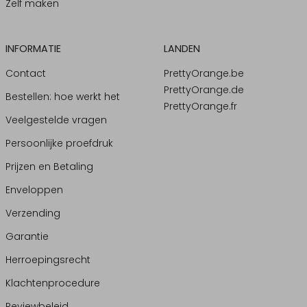
Zelf maken
INFORMATIE
LANDEN
Contact
PrettyOrange.be
PrettyOrange.de
Bestellen: hoe werkt het
PrettyOrange.fr
Veelgestelde vragen
Persoonlijke proefdruk
Prijzen en Betaling
Enveloppen
Verzending
Garantie
Herroepingsrecht
Klachtenprocedure
Reviewbeleid