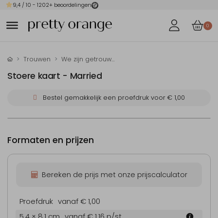
9,4
/ 10 -
1202
+ beoordelingen
0
Trouwen
We zijn getrouwd-kaarten
Stoere kaart - Married
Bestel gemakkelijk een proefdruk voor
€ 1,00
Formaten en prijzen
Bereken de prijs met onze prijscalculator
Proefdruk
vanaf € 1,00
5.4 × 8.1 cm
vanaf € 1,16
p/st