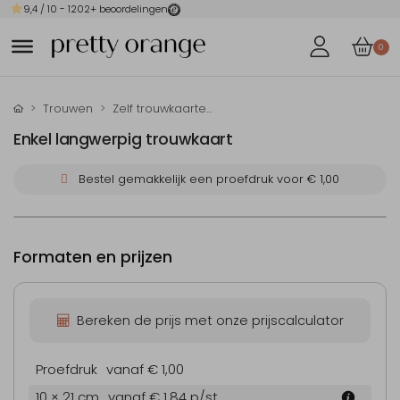
9,4
/ 10 -
1202
+ beoordelingen
0
Trouwen
Zelf trouwkaarten maken
Enkel langwerpig trouwkaart
Bestel gemakkelijk een proefdruk voor
€ 1,00
Formaten en prijzen
Bereken de prijs met onze prijscalculator
Proefdruk
vanaf € 1,00
10 × 21 cm
vanaf € 1,84
p/st