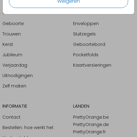
Weigeren
CATEGORIEËN
PRODUCTEN
Geboorte
Enveloppen
Trouwen
Sluitzegels
Kerst
Geboortebord
Jubileum
Pocketfolds
Verjaardag
Kaartversieringen
Uitnodigingen
Zelf maken
INFORMATIE
LANDEN
Contact
PrettyOrange.be
PrettyOrange.de
Bestellen: hoe werkt het
PrettyOrange.fr