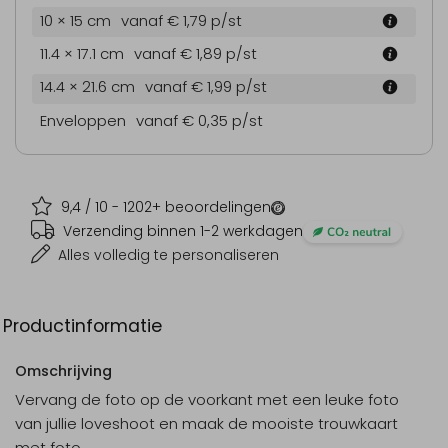
10 × 15 cm
vanaf € 1,79
p/st
11.4 × 17.1 cm
vanaf € 1,89
p/st
14.4 × 21.6 cm
vanaf € 1,99
p/st
Enveloppen
vanaf € 0,35
p/st
9,4
/ 10 -
1202
+ beoordelingen
Verzending binnen 1-2 werkdagen
Alles volledig te personaliseren
Productinformatie
Omschrijving
Vervang de foto op de voorkant met een leuke foto
van jullie loveshoot en maak de mooiste trouwkaart
met foto.