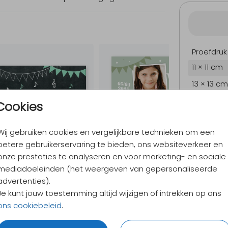
Proefdruk
11 × 11 cm
13 × 13 cm
15 × 15 cm
Cookies
Envelopp
Wij gebruiken cookies en vergelijkbare technieken om een
betere gebruikerservaring te bieden, ons websiteverkeer en
onze prestaties te analyseren en voor marketing- en sociale
9,4
/ 10
mediadoeleinden (het weergeven van gepersonaliseerde
Verzen
advertenties).
Alles v
Je kunt jouw toestemming altijd wijzigen of intrekken op ons
ons cookiebeleid
.