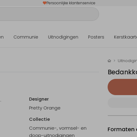
Persoonlijke klantenservice
en
Communie
Uitnodigingen
Posters
Kerstkaart
Uitnodigi
Bedankka
Designer
.
Pretty Orange
Collectie
Communie-, vormsel- en
Formaten e
doop-uitnodigingen