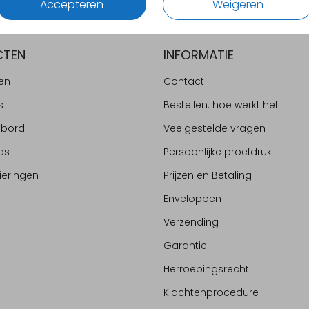
Accepteren
Weigeren
CTEN
INFORMATIE
en
Contact
s
Bestellen: hoe werkt het
ebord
Veelgestelde vragen
ds
Persoonlijke proefdruk
ieringen
Prijzen en Betaling
Enveloppen
Verzending
Garantie
Herroepingsrecht
Klachtenprocedure