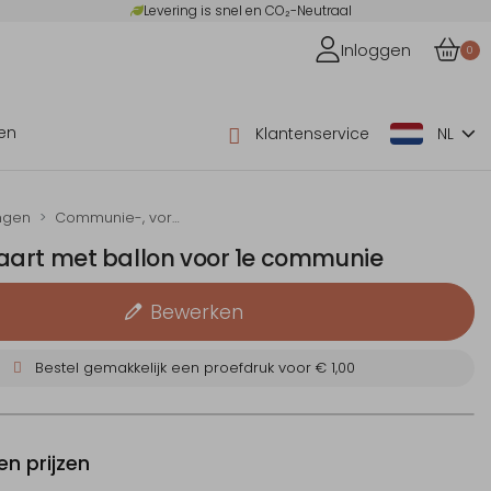
Levering is snel en CO₂-Neutraal
Inloggen
0
en
Klantenservice
NL
ngen
Communie-, vormsel- en doop-uitnodigingen
art met ballon voor 1e communie
Bewerken
Bestel gemakkelijk een proefdruk voor
€ 1,00
n prijzen