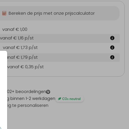
Bereken de prijs met onze prijscalculator
vanaf € 1,00
vanaf € 1,16
p/st
vanaf € 1,73
p/st
vanaf € 1,79
p/st
en
vanaf € 0,35
p/st
 -
1202
+ beoordelingen
ding binnen 1-2 werkdagen
olledig te personaliseren