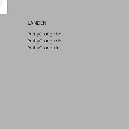
LANDEN
PrettyOrange.be
PrettyOrange.de
PrettyOrange.fr