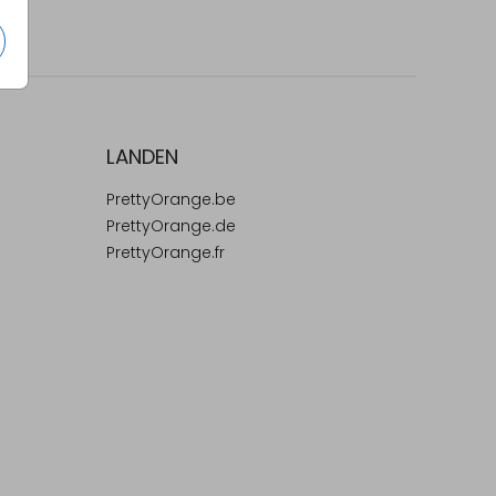
LANDEN
PrettyOrange.be
PrettyOrange.de
PrettyOrange.fr