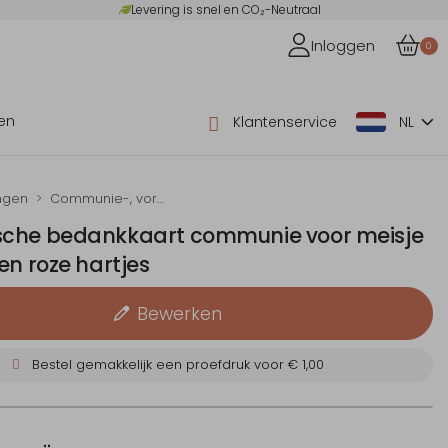
Levering is snel en CO₂-Neutraal
Inloggen
0
en
Klantenservice
NL
ngen
Communie-, vormsel- en doop-uitnodigingen
che bedankkaart communie voor meisje
en roze hartjes
Bewerken
Bestel gemakkelijk een proefdruk voor
€ 1,00