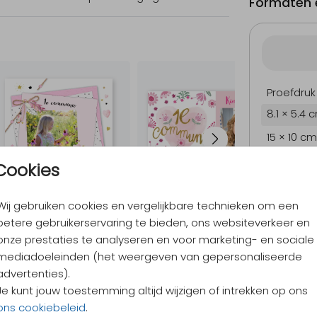
Formaten e
Proefdruk
8.1 × 5.4 
15 × 10 cm
17.1 × 11.4
Cookies
21.6 × 14.
Wij gebruiken cookies en vergelijkbare technieken om een
Envelopp
betere gebruikerservaring te bieden, ons websiteverkeer en
onze prestaties te analyseren en voor marketing- en sociale
mediadoeleinden (het weergeven van gepersonaliseerde
9,4
/ 10
advertenties).
Verzen
Je kunt jouw toestemming altijd wijzigen of intrekken op ons
Alles v
ons cookiebeleid
.