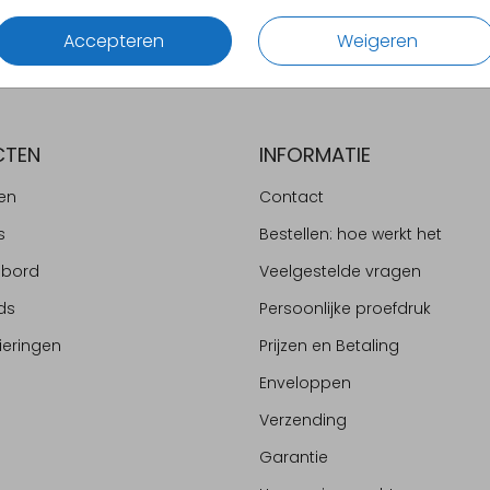
Accepteren
Weigeren
CTEN
INFORMATIE
en
Contact
s
Bestellen: hoe werkt het
ebord
Veelgestelde vragen
ds
Persoonlijke proefdruk
ieringen
Prijzen en Betaling
Enveloppen
Verzending
Garantie