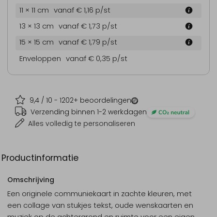
11 × 11 cm
vanaf € 1,16
p/st
13 × 13 cm
vanaf € 1,73
p/st
15 × 15 cm
vanaf € 1,79
p/st
Enveloppen
vanaf € 0,35
p/st
9,4
/ 10 -
1202
+ beoordelingen
Verzending binnen 1-2 werkdagen
Alles volledig te personaliseren
Productinformatie
Omschrijving
Een originele communiekaart in zachte kleuren, met
een collage van stukjes tekst, oude wenskaarten en
muziek op de achtergrond en ruimte voor een eigen