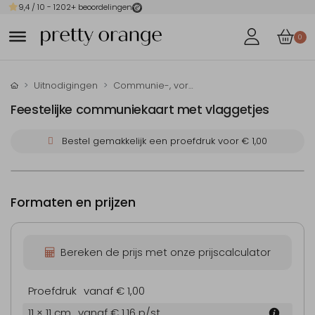
9,4
/ 10 -
1202
+ beoordelingen
0
Uitnodigingen
Communie-, vormsel- en doop-uitnodigingen
Feestelijke communiekaart met vlaggetjes
Bestel gemakkelijk een proefdruk voor
€ 1,00
Formaten en prijzen
Bereken de prijs met onze prijscalculator
Proefdruk
vanaf € 1,00
11 × 11 cm
vanaf € 1,16
p/st