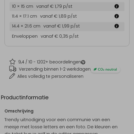
10 × 15 cm
vanaf € 1,79
p/st
11.4 × 17.1 cm
vanaf € 1,89
p/st
14.4 × 21.6 cm
vanaf € 1,99
p/st
Enveloppen
vanaf € 0,35
p/st
9,4
/ 10 -
1202
+ beoordelingen
Verzending binnen 1-2 werkdagen
Alles volledig te personaliseren
Productinformatie
Omschrijving
Trendy uitnodiging voor een communie van een
meisje met losse letters en een foto. De kleuren en
de tekst kun je zelf in de editor aanpassen.