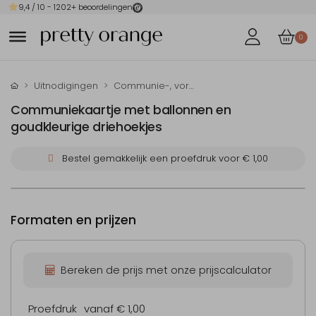
9,4
/ 10 -
1202
+ beoordelingen
0
Uitnodigingen
Communie-, vormsel- en doop-uitnodigingen
Communiekaartje met ballonnen en
goudkleurige driehoekjes
Bestel gemakkelijk een proefdruk voor
€ 1,00
Formaten en prijzen
Bereken de prijs met onze prijscalculator
Proefdruk
vanaf € 1,00