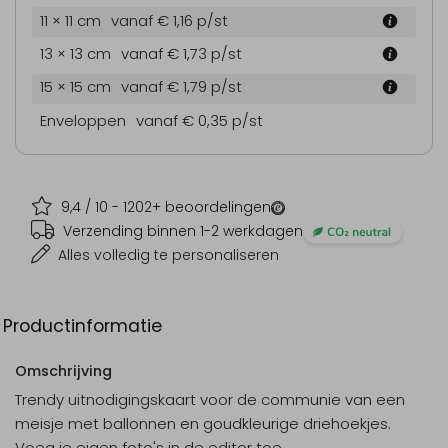
11 × 11 cm
vanaf € 1,16
p/st
13 × 13 cm
vanaf € 1,73
p/st
15 × 15 cm
vanaf € 1,79
p/st
Enveloppen
vanaf € 0,35
p/st
9,4
/ 10 -
1202
+ beoordelingen
Verzending binnen 1-2 werkdagen
Alles volledig te personaliseren
Productinformatie
Omschrijving
Trendy uitnodigingskaart voor de communie van een
meisje met ballonnen en goudkleurige driehoekjes.
Voeg je eigen foto's in de editor toe.