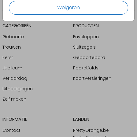
Weigeren
CATEGORIEËN
PRODUCTEN
Geboorte
Enveloppen
Trouwen
Sluitzegels
Kerst
Geboortebord
Jubileum
Pocketfolds
Verjaardag
Kaartversieringen
Uitnodigingen
Zelf maken
INFORMATIE
LANDEN
Contact
PrettyOrange.be