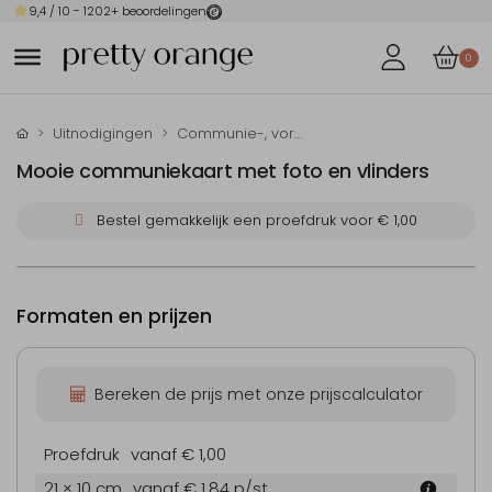
9,4
/ 10 -
1202
+ beoordelingen
0
Uitnodigingen
Communie-, vormsel- en doop-uitnodigingen
Mooie communiekaart met foto en vlinders
Bestel gemakkelijk een proefdruk voor
€ 1,00
Formaten en prijzen
Bereken de prijs met onze prijscalculator
Proefdruk
vanaf € 1,00
21 × 10 cm
vanaf € 1,84
p/st