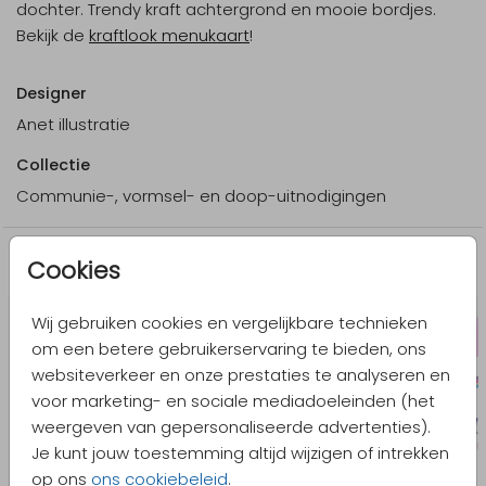
dochter. Trendy kraft achtergrond en mooie bordjes.
Bekijk de
kraftlook menukaart
!
Designer
Anet illustratie
Collectie
Communie-, vormsel- en doop-uitnodigingen
Meer in dezelfde stijl
Cookies
Wij gebruiken cookies en vergelijkbare technieken
om een betere gebruikerservaring te bieden, ons
websiteverkeer en onze prestaties te analyseren en
voor marketing- en sociale mediadoeleinden (het
weergeven van gepersonaliseerde advertenties).
Je kunt jouw toestemming altijd wijzigen of intrekken
op ons
ons cookiebeleid
.