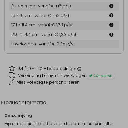
8.1 × 5.4 cm
vanaf € 1,16
p/st
15 × 10 cm
vanaf € 1,63
p/st
17.1 × 11.4 cm
vanaf € 1,73
p/st
21.6 × 14.4 cm
vanaf € 1,83
p/st
Enveloppen
vanaf € 0,35
p/st
9,4
/ 10 -
1202
+ beoordelingen
Verzending binnen 1-2 werkdagen
Alles volledig te personaliseren
Productinformatie
Omschrijving
Hip uitnodigingskaartje voor de communie van jullie