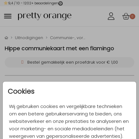
9,4
/ 10 -
1202
+ beoordelingen
0
Uitnodigingen
Communie-, vormsel- en doop-uitnodigingen
Hippe communiekaart met een flamingo
Bestel gemakkelijk een proefdruk voor
€ 1,00
Formaten en prijzen
Cookies
Wij gebruiken cookies en vergelijkbare technieken
Bereken de prijs met onze prijscalculator
om een betere gebruikerservaring te bieden, ons
websiteverkeer en onze prestaties te analyseren en
Proefdruk
vanaf € 1,00
voor marketing- en sociale mediadoeleinden (het
weergeven van gepersonaliseerde advertenties).
11 × 11 cm
vanaf € 1,16
p/st