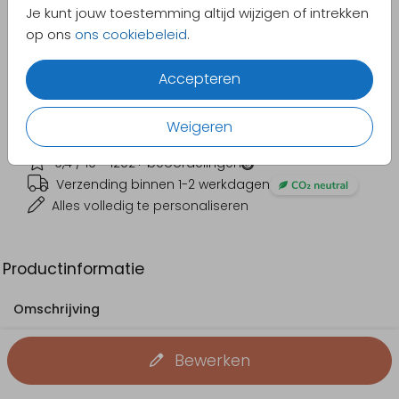
Je kunt jouw toestemming altijd wijzigen of intrekken
13 × 13 cm
vanaf € 1,73
p/st
op ons
ons cookiebeleid
.
15 × 15 cm
vanaf € 1,79
p/st
Accepteren
Enveloppen
vanaf € 0,35
p/st
Weigeren
9,4
/ 10 -
1202
+ beoordelingen
Verzending binnen 1-2 werkdagen
Alles volledig te personaliseren
Productinformatie
Omschrijving
Originele communiekaart met een flamingo en een
mooi patroon als achtergrond. Maak je eigen kaart
Bewerken
door je eigen lettertypes en kleuren te kiezen!