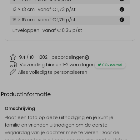
13 × 13 cm
vanaf € 1,73
p/st
15 × 15 cm
vanaf € 1,79
p/st
Enveloppen
vanaf € 0,35
p/st
9,4
/ 10 -
1202
+ beoordelingen
Verzending binnen 1-2 werkdagen
Alles volledig te personaliseren
Productinformatie
Omschrijving
Plaat een foto op deze uitnodiging en je kunt je
familie en vrienden uitnodigen om de eerste
verjaardag van je dochter mee te vieren. Door de
roze elementen is dit echt een meisjeskaartje. Heb je