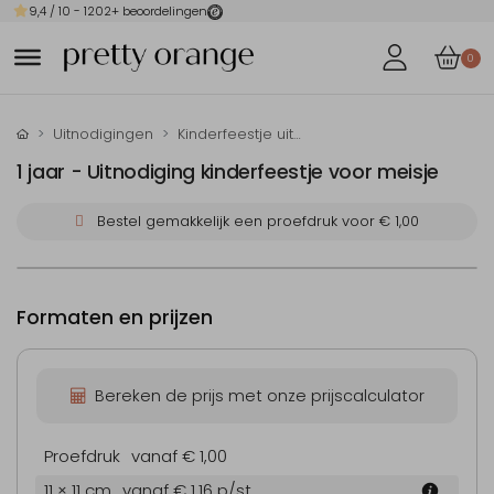
9,4
/ 10 -
1202
+ beoordelingen
0
Uitnodigingen
Kinderfeestje uitnodigingen
1 jaar - Uitnodiging kinderfeestje voor meisje
Bestel gemakkelijk een proefdruk voor
€ 1,00
Formaten en prijzen
Bereken de prijs met onze prijscalculator
Proefdruk
vanaf € 1,00
11 × 11 cm
vanaf € 1,16
p/st