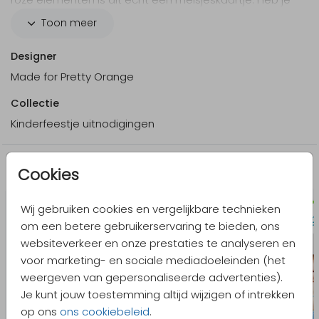
ook de hartjes op de achterkant gezien?
Toon meer
Designer
Made for Pretty Orange
Collectie
Kinderfeestje uitnodigingen
Meer in dezelfde stijl
Cookies
Wij gebruiken cookies en vergelijkbare technieken
om een betere gebruikerservaring te bieden, ons
websiteverkeer en onze prestaties te analyseren en
voor marketing- en sociale mediadoeleinden (het
weergeven van gepersonaliseerde advertenties).
Je kunt jouw toestemming altijd wijzigen of intrekken
op ons
ons cookiebeleid
.