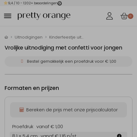
9,4
/ 10 -
1202
+ beoordelingen
0
Uitnodigingen
Kinderfeestje uitnodigingen
Vrolijke uitnodiging met confetti voor jongen
Bestel gemakkelijk een proefdruk voor
€ 1,00
Formaten en prijzen
Bereken de prijs met onze prijscalculator
Proefdruk
vanaf € 1,00
8.1 × 5.4 cm
vanaf € 1,16
p/st