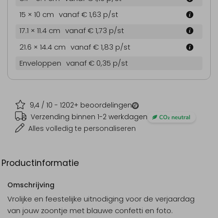
15 × 10 cm
vanaf € 1,63
p/st
17.1 × 11.4 cm
vanaf € 1,73
p/st
21.6 × 14.4 cm
vanaf € 1,83
p/st
Enveloppen
vanaf € 0,35
p/st
9,4
/ 10 -
1202
+ beoordelingen
Verzending binnen 1-2 werkdagen
Alles volledig te personaliseren
Productinformatie
Omschrijving
Vrolijke en feestelijke uitnodiging voor de verjaardag
van jouw zoontje met blauwe confetti en foto.