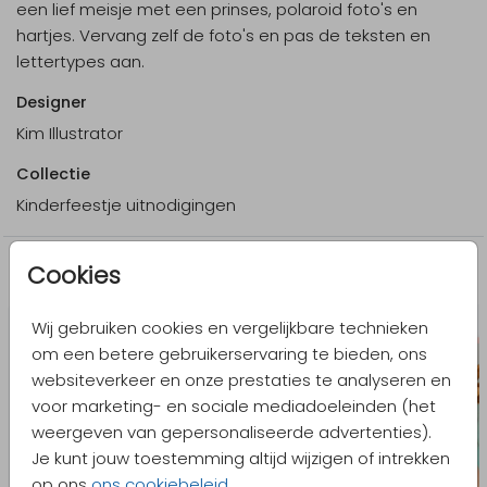
een lief meisje met een prinses, polaroid foto's en
hartjes. Vervang zelf de foto's en pas de teksten en
lettertypes aan.
Designer
Kim Illustrator
Collectie
Kinderfeestje uitnodigingen
Cookies
Meer in dezelfde stijl
Wij gebruiken cookies en vergelijkbare technieken
om een betere gebruikerservaring te bieden, ons
websiteverkeer en onze prestaties te analyseren en
voor marketing- en sociale mediadoeleinden (het
weergeven van gepersonaliseerde advertenties).
Je kunt jouw toestemming altijd wijzigen of intrekken
op ons
ons cookiebeleid
.