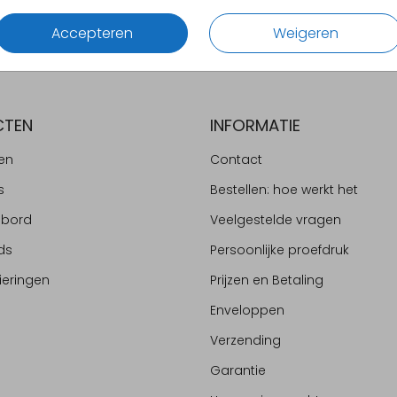
Accepteren
Weigeren
CTEN
INFORMATIE
en
Contact
s
Bestellen: hoe werkt het
ebord
Veelgestelde vragen
ds
Persoonlijke proefdruk
ieringen
Prijzen en Betaling
Enveloppen
Verzending
Garantie