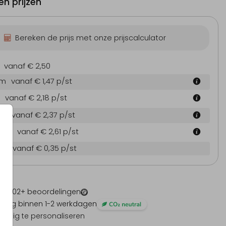
n prijzen
Bereken de prijs met onze prijscalculator
inderuitnodiging
Kinderuitnodiging
Kind
vanaf € 2,50
cm
vanaf € 1,47
p/st
vanaf € 2,18
p/st
 cm
vanaf € 2,37
p/st
4 cm
vanaf € 2,61
p/st
en
vanaf € 0,35
p/st
 -
1202
+ beoordelingen
ding binnen 1-2 werkdagen
olledig te personaliseren