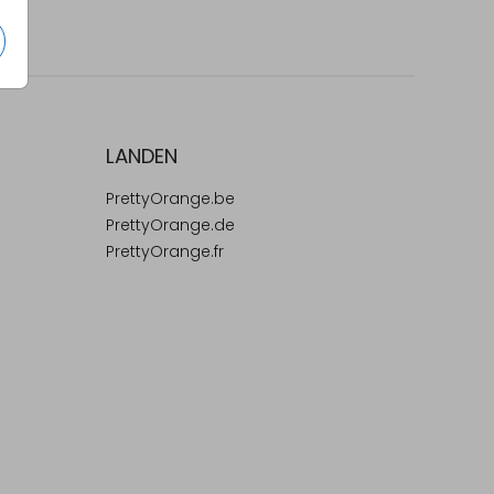
LANDEN
PrettyOrange.be
PrettyOrange.de
PrettyOrange.fr