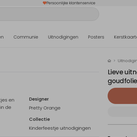
Persoonlijke klantenservice
en
Communie
Uitnodigingen
Posters
Kerstkaart
Uitnodigi
Lieve ui
goudfolie
Designer
tjes en
 in de
Pretty Orange
Collectie
Kinderfeestje uitnodigingen