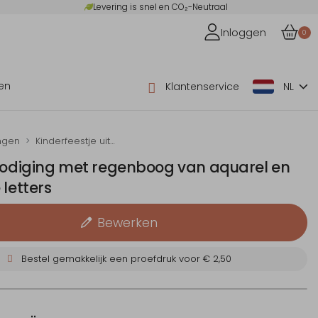
Levering is snel en CO₂-Neutraal
Inloggen
0
en
Klantenservice
NL
ngen
Kinderfeestje uitnodigingen
tnodiging met regenboog van aquarel en
 letters
Bewerken
Bestel gemakkelijk een proefdruk voor
€ 2,50