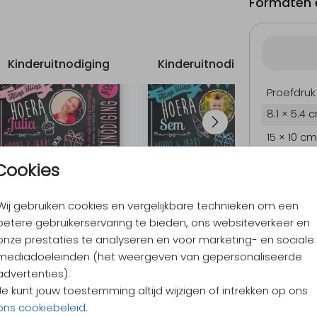
Formaten e
Kinderuitnodiging
Kinderuitnodiging
K
Proefdruk
8.1 × 5.4 
15 × 10 cm
17.1 × 11.4
Cookies
21.6 × 14.
Wij gebruiken cookies en vergelijkbare technieken om een
Envelopp
betere gebruikerservaring te bieden, ons websiteverkeer en
onze prestaties te analyseren en voor marketing- en sociale
mediadoeleinden (het weergeven van gepersonaliseerde
9,4
/ 10
advertenties).
Verzen
Je kunt jouw toestemming altijd wijzigen of intrekken op ons
Alles v
ons cookiebeleid
.