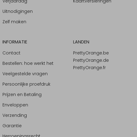
Verjaardag
Kaartversieringen
Uitnodigingen
Zelf maken
INFORMATIE
LANDEN
Contact
PrettyOrange.be
PrettyOrange.de
Bestellen: hoe werkt het
PrettyOrange.fr
Veelgestelde vragen
Persoonlijke proefdruk
Prijzen en Betaling
Enveloppen
Verzending
Garantie
Herroepingsrecht