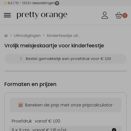
9,4
/ 10 -
1202
+ beoordelingen
0
Uitnodigingen
Kinderfeestje uitnodigingen
Vrolijk meisjeskaartje voor kinderfeestje
Bestel gemakkelijk een proefdruk voor
€ 1,00
Formaten en prijzen
Bereken de prijs met onze prijscalculator
Proefdruk
vanaf € 1,00
11 × 11 cm
vanaf € 1,16
p/st