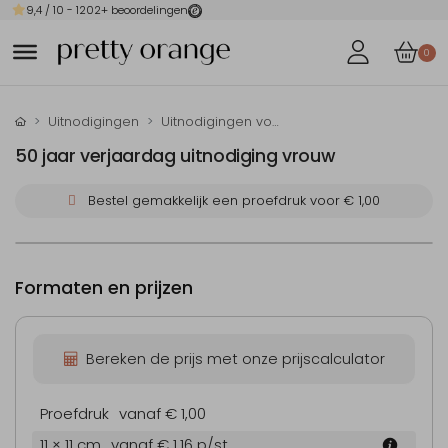
9,4
/ 10 -
1202
+ beoordelingen
0
Uitnodigingen
Uitnodigingen voor je verjaardag
50 jaar verjaardag uitnodiging vrouw
Bestel gemakkelijk een proefdruk voor
€ 1,00
Formaten en prijzen
Bereken de prijs met onze prijscalculator
Proefdruk
vanaf € 1,00
11 × 11 cm
vanaf € 1,16
p/st