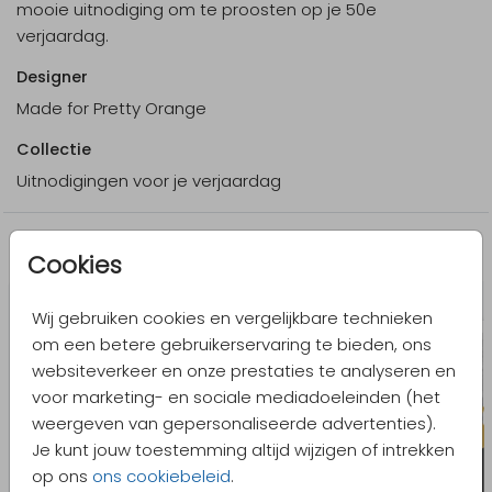
mooie uitnodiging om te proosten op je 50e
verjaardag.
Designer
Made for Pretty Orange
Collectie
Uitnodigingen voor je verjaardag
Meer in dezelfde stijl
Cookies
Wij gebruiken cookies en vergelijkbare technieken
om een betere gebruikerservaring te bieden, ons
websiteverkeer en onze prestaties te analyseren en
voor marketing- en sociale mediadoeleinden (het
weergeven van gepersonaliseerde advertenties).
Je kunt jouw toestemming altijd wijzigen of intrekken
op ons
ons cookiebeleid
.