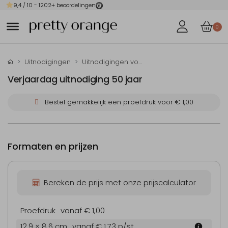
9,4
/ 10 -
1202
+ beoordelingen
0
Uitnodigingen
Uitnodigingen voor je verjaardag
Verjaardag uitnodiging 50 jaar
Bestel gemakkelijk een proefdruk voor
€ 1,00
Formaten en prijzen
Bereken de prijs met onze prijscalculator
Proefdruk
vanaf € 1,00
12.9 × 8.6 cm
vanaf € 1,73
p/st