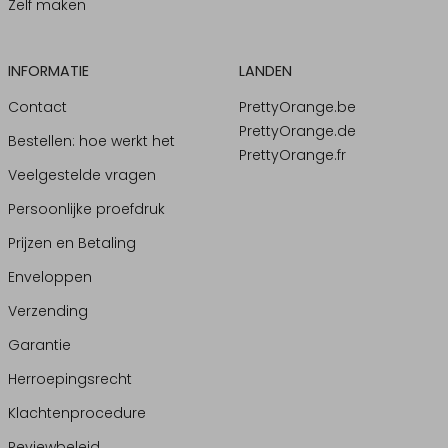
Zelf maken
INFORMATIE
LANDEN
Contact
PrettyOrange.be
PrettyOrange.de
Bestellen: hoe werkt het
PrettyOrange.fr
Veelgestelde vragen
Persoonlijke proefdruk
Prijzen en Betaling
Enveloppen
Verzending
Garantie
Herroepingsrecht
Klachtenprocedure
Reviewbeleid