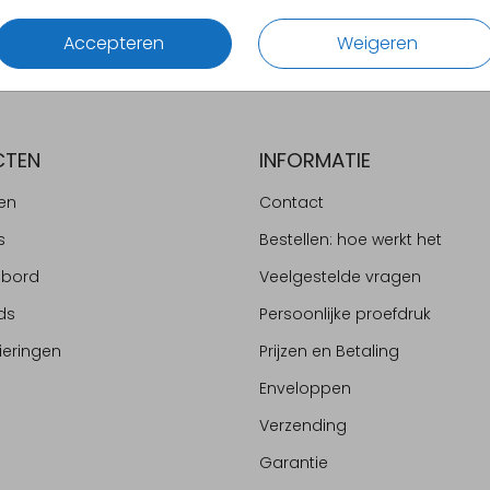
Accepteren
Weigeren
CTEN
INFORMATIE
en
Contact
s
Bestellen: hoe werkt het
ebord
Veelgestelde vragen
ds
Persoonlijke proefdruk
ieringen
Prijzen en Betaling
Enveloppen
Verzending
Garantie