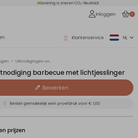
Levering is snel en CO₂-Neutraal
Inloggen
0
en
Klantenservice
NL
ngen
Uitnodigingen voor je verjaardag
uitnodiging barbecue met lichtjesslinger
Bewerken
Bestel gemakkelijk een proefdruk voor
€ 1,00
n prijzen