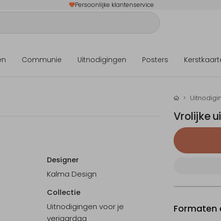
Persoonlijke klantenservice
en
Communie
Uitnodigingen
Posters
Kerstkaart
Uitnodigi
Vrolijke 
Designer
Kalma Design
Collectie
Uitnodigingen voor je
Formaten e
verjaardag