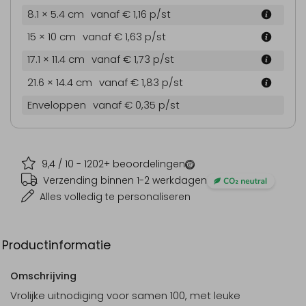
8.1 × 5.4 cm
vanaf € 1,16
p/st
15 × 10 cm
vanaf € 1,63
p/st
17.1 × 11.4 cm
vanaf € 1,73
p/st
21.6 × 14.4 cm
vanaf € 1,83
p/st
Enveloppen
vanaf € 0,35
p/st
9,4
/ 10 -
1202
+ beoordelingen
Verzending binnen 1-2 werkdagen
Alles volledig te personaliseren
Productinformatie
Omschrijving
Vrolijke uitnodiging voor samen 100, met leuke