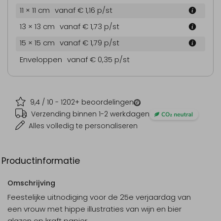
11 × 11 cm
vanaf € 1,16
p/st
13 × 13 cm
vanaf € 1,73
p/st
15 × 15 cm
vanaf € 1,79
p/st
Enveloppen
vanaf € 0,35
p/st
9,4
/ 10 -
1202
+ beoordelingen
Verzending binnen 1-2 werkdagen
Alles volledig te personaliseren
Productinformatie
Omschrijving
Feestelijke uitnodiging voor de 25e verjaardag van
een vrouw met hippe illustraties van wijn en bier
glazen op kraft papier.