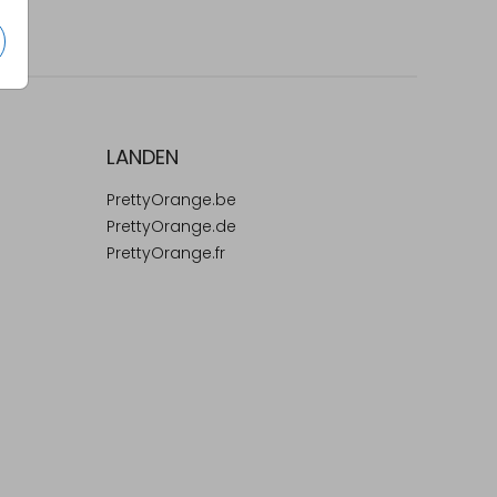
LANDEN
PrettyOrange.be
PrettyOrange.de
PrettyOrange.fr