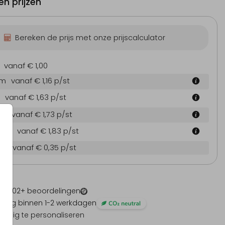
n prijzen
Bereken de prijs met onze prijscalculator
vanaf € 1,00
cm
vanaf € 1,16
p/st
vanaf € 1,63
p/st
 cm
vanaf € 1,73
p/st
4 cm
vanaf € 1,83
p/st
en
vanaf € 0,35
p/st
 -
1202
+ beoordelingen
ding binnen 1-2 werkdagen
olledig te personaliseren