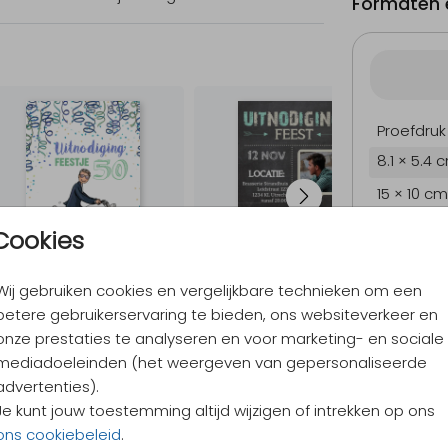
Formaten e
Proefdruk
8.1 × 5.4 
15 × 10 cm
17.1 × 11.4
Cookies
21.6 × 14.
Wij gebruiken cookies en vergelijkbare technieken om een
Envelopp
betere gebruikerservaring te bieden, ons websiteverkeer en
onze prestaties te analyseren en voor marketing- en sociale
mediadoeleinden (het weergeven van gepersonaliseerde
9,4
/ 10
advertenties).
Verzen
Je kunt jouw toestemming altijd wijzigen of intrekken op ons
Alles v
ons cookiebeleid
.