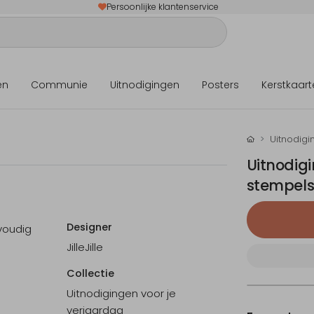
Persoonlijke klantenservice
en
Communie
Uitnodigingen
Posters
Kerstkaart
Uitnodigi
Uitnodigi
stempel
Designer
voudig
JilleJille
Collectie
Uitnodigingen voor je
verjaardag