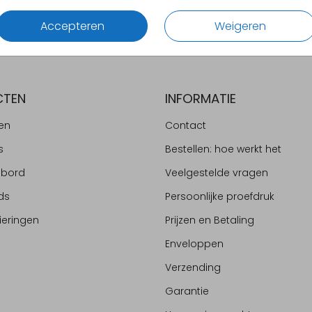
Accepteren
Weigeren
CTEN
INFORMATIE
en
Contact
s
Bestellen: hoe werkt het
ebord
Veelgestelde vragen
ds
Persoonlijke proefdruk
ieringen
Prijzen en Betaling
Enveloppen
Verzending
Garantie