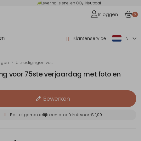
Levering is snel en CO₂-Neutraal
Inloggen
0
en
Klantenservice
NL
ngen
Uitnodigingen voor je verjaardag
ng voor 75ste verjaardag met foto en
s
Bewerken
Bestel gemakkelijk een proefdruk voor
€ 1,00