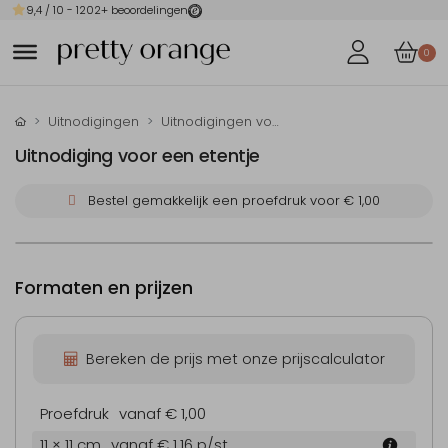
9,4
/ 10 -
1202
+ beoordelingen
0
Uitnodigingen
Uitnodigingen voor je verjaardag
Uitnodiging voor een etentje
Bestel gemakkelijk een proefdruk voor
€ 1,00
Formaten en prijzen
Bereken de prijs met onze prijscalculator
Proefdruk
vanaf € 1,00
11 × 11 cm
vanaf € 1,16
p/st