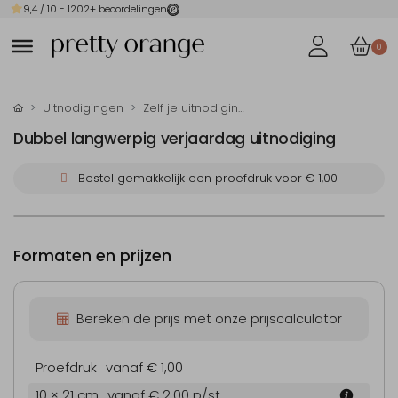
9,4
/ 10 -
1202
+ beoordelingen
0
Uitnodigingen
Zelf je uitnodiging maken
Dubbel langwerpig verjaardag uitnodiging
Bestel gemakkelijk een proefdruk voor
€ 1,00
Formaten en prijzen
Bereken de prijs met onze prijscalculator
Proefdruk
vanaf € 1,00
10 × 21 cm
vanaf € 2,00
p/st