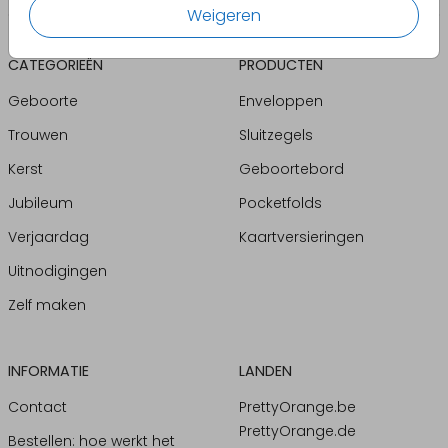
Weigeren
CATEGORIEËN
PRODUCTEN
Geboorte
Enveloppen
Trouwen
Sluitzegels
Kerst
Geboortebord
Jubileum
Pocketfolds
Verjaardag
Kaartversieringen
Uitnodigingen
Zelf maken
INFORMATIE
LANDEN
Contact
PrettyOrange.be
PrettyOrange.de
Bestellen: hoe werkt het