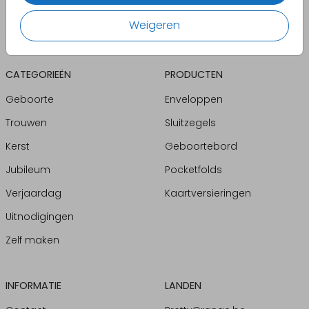
Weigeren
CATEGORIEËN
PRODUCTEN
Geboorte
Enveloppen
Trouwen
Sluitzegels
Kerst
Geboortebord
Jubileum
Pocketfolds
Verjaardag
Kaartversieringen
Uitnodigingen
Zelf maken
INFORMATIE
LANDEN