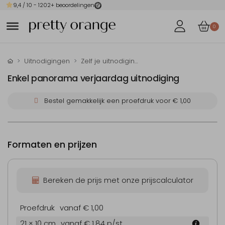
9,4
/ 10 -
1202
+ beoordelingen
0
Uitnodigingen
Zelf je uitnodiging maken
Enkel panorama verjaardag uitnodiging
Bestel gemakkelijk een proefdruk voor
€ 1,00
Formaten en prijzen
Bereken de prijs met onze prijscalculator
Proefdruk
vanaf € 1,00
21 × 10 cm
vanaf € 1,84
p/st