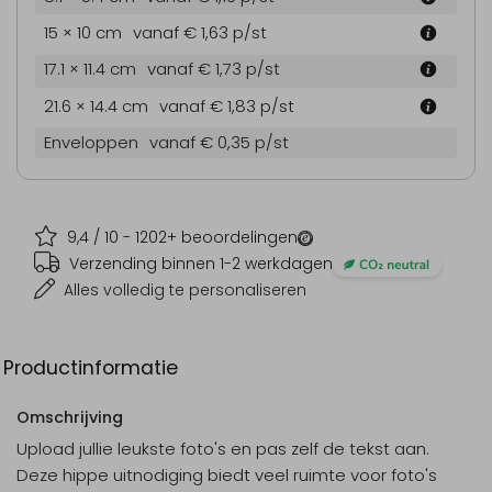
15 × 10 cm
vanaf € 1,63
p/st
17.1 × 11.4 cm
vanaf € 1,73
p/st
21.6 × 14.4 cm
vanaf € 1,83
p/st
Enveloppen
vanaf € 0,35
p/st
9,4
/ 10 -
1202
+ beoordelingen
Verzending binnen 1-2 werkdagen
Alles volledig te personaliseren
Productinformatie
Omschrijving
Upload jullie leukste foto's en pas zelf de tekst aan.
Deze hippe uitnodiging biedt veel ruimte voor foto's