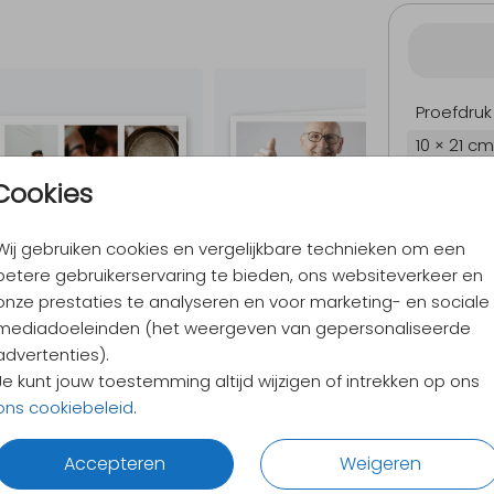
Proefdruk
10 × 21 cm
Envelopp
Cookies
Wij gebruiken cookies en vergelijkbare technieken om een
betere gebruikerservaring te bieden, ons websiteverkeer en
9,4
/ 10
onze prestaties te analyseren en voor marketing- en sociale
Verzen
mediadoeleinden (het weergeven van gepersonaliseerde
Alles v
advertenties).
Je kunt jouw toestemming altijd wijzigen of intrekken op ons
ons cookiebeleid
.
Accepteren
Weigeren