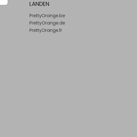
LANDEN
PrettyOrange.be
PrettyOrange.de
PrettyOrange.fr