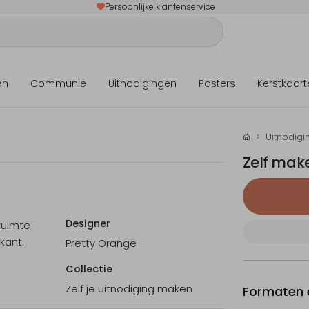
Persoonlijke klantenservice
en
Communie
Uitnodigingen
Posters
Kerstkaart
Uitnodigi
Zelf mak
Designer
ruimte
kant.
Pretty Orange
Collectie
Zelf je uitnodiging maken
Formaten e