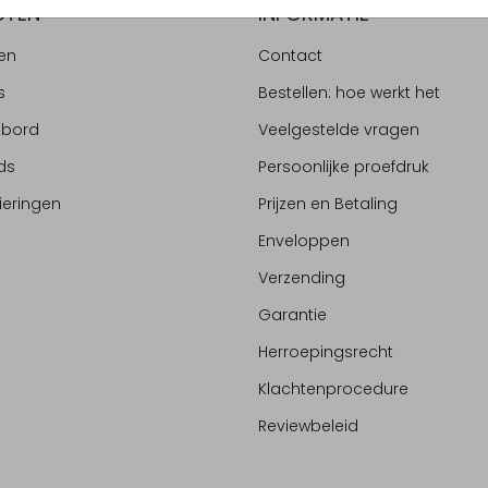
CTEN
INFORMATIE
en
Contact
s
Bestellen: hoe werkt het
ebord
Veelgestelde vragen
ds
Persoonlijke proefdruk
ieringen
Prijzen en Betaling
Enveloppen
Verzending
Garantie
Herroepingsrecht
Klachtenprocedure
Reviewbeleid