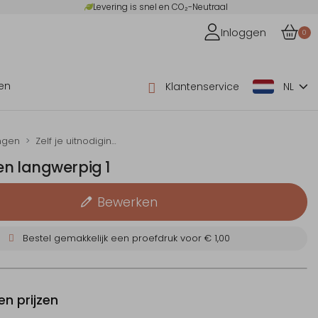
Levering is snel en CO₂-Neutraal
Inloggen
0
en
Klantenservice
NL
ngen
Zelf je uitnodiging maken
en langwerpig 1
Bewerken
Bestel gemakkelijk een proefdruk voor
€ 1,00
n prijzen