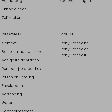
Verjaardag
Kaartversieringen
Uitnodigingen
Zelf maken
INFORMATIE
LANDEN
Contact
PrettyOrange.be
PrettyOrange.de
Bestellen: hoe werkt het
PrettyOrange.fr
Veelgestelde vragen
Persoonlijke proefdruk
Prijzen en Betaling
Enveloppen
Verzending
Garantie
Herroepingsrecht