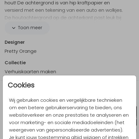
hout! De achtergrond is van hip kraftpapier en
versierd met een tekening van een auto en wolkjes.
De houtachtergrond op de achterkant past leuk bij
de wegwijzer. Zet jullie nieuwe adres op de wegwijzer
Toon meer
en rijden maar!
Designer
Pretty Orange
Collectie
Verhuiskaarten maken
Cookies
Meer in dezelfde stijl
Wij gebruiken cookies en vergelijkbare technieken
om een betere gebruikerservaring te bieden, ons
websiteverkeer en onze prestaties te analyseren en
voor marketing- en sociale mediadoeleinden (het
weergeven van gepersonaliseerde advertenties).
Je kunt jouw toestemming altijd wijzigen of intrekken