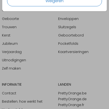
Weigeren
CATEGORIEËN
PRODUCTEN
Geboorte
Enveloppen
Trouwen
Sluitzegels
Kerst
Geboortebord
Jubileum
Pocketfolds
Verjaardag
Kaartversieringen
Uitnodigingen
Zelf maken
INFORMATIE
LANDEN
Contact
PrettyOrange.be
PrettyOrange.de
Bestellen: hoe werkt het
PrettyOrange.fr