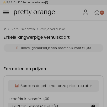
9,4
/ 10 -
1202
+ beoordelingen
0
Verhuiskaarten
Zelf je verhuiskaart maken
Enkele langwerpige verhuiskaart
Bestel gemakkelijk een proefdruk voor
€ 1,00
Formaten en prijzen
Bereken de prijs met onze prijscalculator
Proefdruk
vanaf € 1,00
10 × 21 cm
vanaf € 1,84
p/st