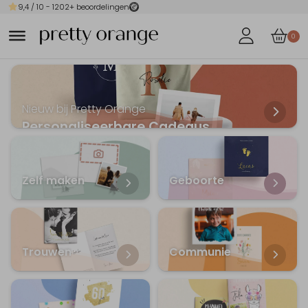
9,4
/ 10 -
1202
+ beoordelingen
0
Nieuw bij Pretty Orange
Personaliseerbare Cadeaus
Zelf maken
Geboorte
Trouwen
Communie