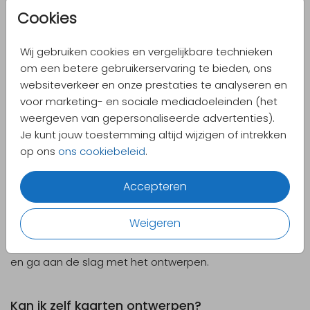
foto's toe te voegen.
Cookies
Kan ik goudfolie uitnodigingen ontwerpen?
Wij gebruiken cookies en vergelijkbare technieken
om een betere gebruikerservaring te bieden, ons
websiteverkeer en onze prestaties te analyseren en
Je kunt bij Pretty Orange heel makkelijk
goudfoliekaarten
voor marketing- en sociale mediadoeleinden (het
maken: schrijf de naam van je baby of van de jarige in
weergeven van gepersonaliseerde advertenties).
goudfolie of kies een trouwkaart met hartjes in goud, of
Je kunt jouw toestemming altijd wijzigen of intrekken
een communiekaart met goudfolie diertjes.
op ons
ons cookiebeleid
.
Kan ik fotokaarten maken?
Accepteren
Bij elke gelegenheid kan je kiezen uit kaarten mét of
Weigeren
zónder foto. Er zijn fotokaarten in elke stijl, maar je kunt
ook je
eigen fotokaart ontwerpen
. Kies basic-fotokaart
en ga aan de slag met het ontwerpen.
Kan ik zelf kaarten ontwerpen?