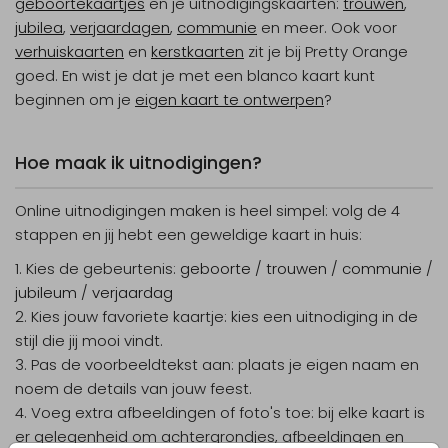
geboortekaartjes
en je uitnodigingskaarten:
trouwen
,
jubilea
,
verjaardagen
,
communie
en meer. Ook voor
verhuiskaarten
en
kerstkaarten
zit je bij Pretty Orange
goed. En wist je dat je met een blanco kaart kunt
beginnen om je
eigen kaart te ontwerpen
?
Hoe maak ik uitnodigingen?
Online uitnodigingen maken is heel simpel: volg de 4
stappen en jij hebt een geweldige kaart in huis:
Kies de gebeurtenis:
geboorte
/
trouwen
/
communie
/
jubileum
/
verjaardag
Kies jouw favoriete kaartje: kies een uitnodiging in de
stijl die jij mooi vindt.
Pas de voorbeeldtekst aan: plaats je eigen naam en
noem de details van jouw feest.
Voeg extra afbeeldingen of foto's toe: bij elke kaart is
er gelegenheid om achtergrondjes, afbeeldingen en