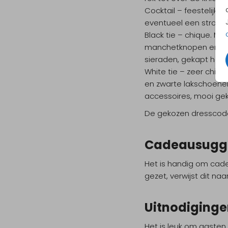
Cocktail – feestelijk
eventueel een stropda
Black tie – chique. 
manchetknopen en een 
sieraden, gekapt haa
White tie – zeer chi
en zwarte lakschoenen
accessoires, mooi ge
De gekozen dresscod
Cadeausugge
Het is handig om ca
gezet, verwijst dit na
Uitnodiging
Het is leuk om gasten