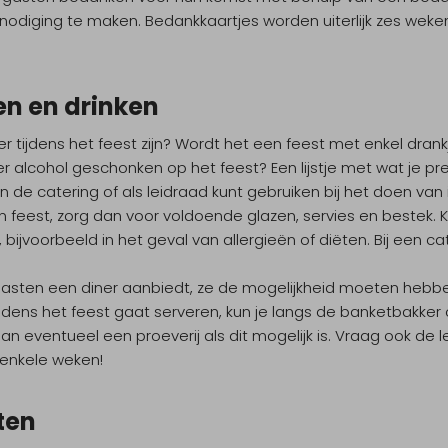
uitnodiging te maken. Bedankkaartjes worden uiterlijk zes we
en en drinken
er tijdens het feest zijn? Wordt het een feest met enkel dran
er alcohol geschonken op het feest? Een lijstje met wat je pre
 de catering of als leidraad kunt gebruiken bij het doen van
n feest, zorg dan voor voldoende glazen, servies en bestek. K
ijvoorbeeld in het geval van allergieën of diëten. Bij een cat
gasten een diner aanbiedt, ze de mogelijkheid moeten hebbe
 tijdens het feest gaat serveren, kun je langs de banketbakke
Plan eventueel een proeverij als dit mogelijk is. Vraag ook de 
 enkele weken!
ten