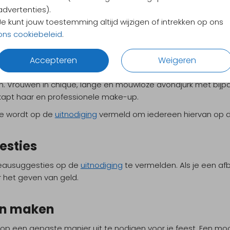
advertenties).
 chique. Mannen in donkerkleurig pak met wit of gekleurd ov
Je kunt jouw toestemming altijd wijzigen of intrekken op ons
s. Vrouwen dragen een korte, feestelijke jurk met hoge hakk
ons cookiebeleid
.
Mannen in smoking, zwarte leren schoenen en zwarte sokken,
zwarte vlinderstrik. Vrouwen: lange avondjurk, open schoene
r en mooie make-up.
Accepteren
Weigeren
que. Mannen in rokkostuum, wit overhemd met dubbele manch
. Vrouwen in chique, lange en mouwloze avondjurk met bijpa
kapt haar en professionele make-up.
e wordt op de
uitnodiging
vermeld om iedereen hiervan op de
sties
deausuggesties op de
uitnodiging
te vermelden. Als je een af
ar het geven van geld.
en maken
 op een gepaste manier uit te nodigen voor je feest. Een mo