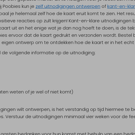
ij Poobies kun je
zelf uitnodigingen ontwerpen
of
kant-en-klar
aal je helemaal zelf hoe de kaart eruit komt te zien. Het resu
tieve reacties op zult krijgen! Kant-en-klare uitnodigingen b
kaart uit en het enige wat je dan nog hoeft te doen, is de t
ies ervoor dat de kaart gedrukt en verzonden wordt. Bestel b
e eigen ontwerp om te ontdekken hoe de kaart er in het echt u
l de volgende informatie op de uitnodiging:
ten weten of je wel of niet komt)
odigingen wilt ontwerpen, is het verstandig op tijd hiermee te 
s. Verstuur de uitnodigingen minimaal vier weken voor de f
de gasten bedanken voor hun komst met behulp van een beda