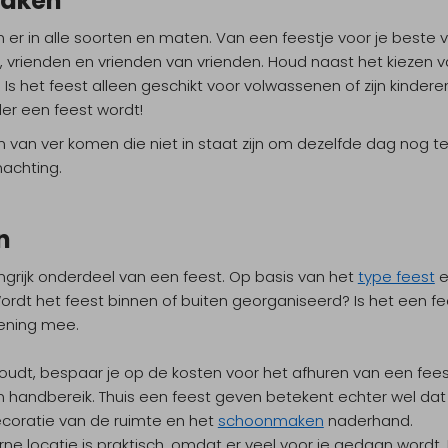
maken
jn er in alle soorten en maten. Van een feestje voor je beste 
n, vrienden en vrienden van vrienden. Houd naast het kiezen
n. Is het feest alleen geschikt voor volwassenen of zijn kin
der een feest wordt!
 van ver komen die niet in staat zijn om dezelfde dag nog te
achting.
n
ngrijk onderdeel van een feest. Op basis van het
type feest
e
 Wordt het feest binnen of buiten georganiseerd? Is het een 
ening mee.
 houdt, bespaar je op de kosten voor het afhuren van een feest
n handbereik. Thuis een feest geven betekent echter wel dat 
ecoratie van de ruimte en het
schoonmaken
naderhand.
ne locatie is praktisch, omdat er veel voor je gedaan wordt. He