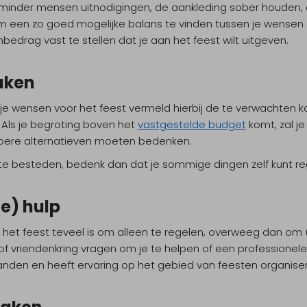
n minder mensen uitnodigingen, de aankleding sober houden,
m een zo goed mogelijke balans te vinden tussen je wensen 
drag vast te stellen dat je aan het feest wilt uitgeven.
aken
l je wensen voor het feest vermeld hierbij de te verwachten 
 Als je begroting boven het
vastgestelde budget
komt, zal j
pere alternatieven moeten bedenken.
l te besteden, bedenk dan dat je sommige dingen zelf kunt 
e) hulp
 het feest teveel is om alleen te regelen, overweeg dan om (
- of vriendenkring vragen om je te helpen of een professione
nden en heeft ervaring op het gebied van feesten organiseren