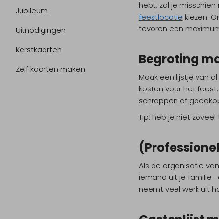
hebt, zal je misschie
Jubileum
feestlocatie
kiezen. O
tevoren een maximumbe
Uitnodigingen
Kerstkaarten
Begroting m
Zelf kaarten maken
Maak een lijstje van a
kosten voor het feest.
schrappen of goedko
Tip:
heb je niet zovee
(Professionel
Als de organisatie van
iemand uit je familie
neemt veel werk uit ha