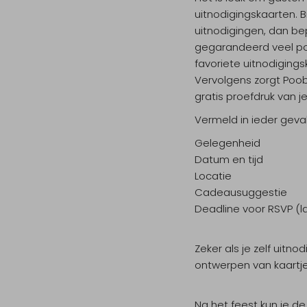
uitnodigingskaarten. B
uitnodigingen, dan bep
gegarandeerd veel posi
favoriete uitnodigings
Vervolgens zorgt Poob
gratis proefdruk van j
Vermeld in ieder geva
Gelegenheid
Datum en tijd
Locatie
Cadeausuggestie
Deadline voor RSVP (la
Zeker als je zelf uitn
ontwerpen van kaartje
Na het feest kun je 