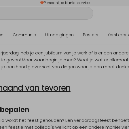
Persoonlijke klantenservice
en
Communie
Uitnodigingen
Posters
Kerstkaart
verjaardag, heb je een jubileum van je werk of is er een and
 te geven! Maar waar begin je mee? Weet je wat er allemaa
je een handig overzicht van dingen waar je aan moet denken a
maand van tevoren
 bepalen
id wordt het feest gehouden? Een verjaardagsfeest behoef
t een feestje met collega´s wellicht op een andere manier vi