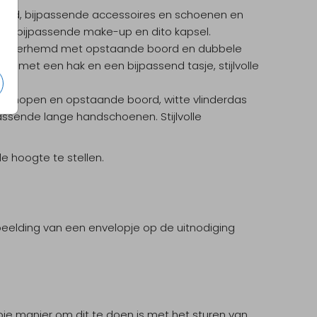
erhemd, bijpassende accessoires en schoenen en
en, bijpassende make-up en dito kapsel.
 wit overhemd met opstaande boord en dubbele
n met een hak en een bijpassend tasje, stijlvolle
etknopen en opstaande boord, witte vlinderdas
ssende lange handschoenen. Stijlvolle
 hoogte te stellen.
beelding van een envelopje op de uitnodiging
oie manier om dit te doen is met het sturen van