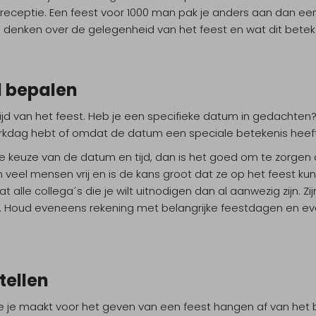
n receptie. Een feest voor 1000 man pak je anders aan dan ee
 denken over de gelegenheid van het feest en wat dit beteken
d bepalen
jd van het feest. Heb je een specifieke datum in gedachten? 
erkdag hebt of omdat de datum een speciale betekenis heeft
n de keuze van de datum en tijd, dan is het goed om te zorge
ijn veel mensen vrij en is de kans groot dat ze op het feest k
t alle collega´s die je wilt uitnodigen dan al aanwezig zijn. Zi
ag. Houd eveneens rekening met belangrijke feestdagen en e
tellen
e je maakt voor het geven van een feest hangen af van het 