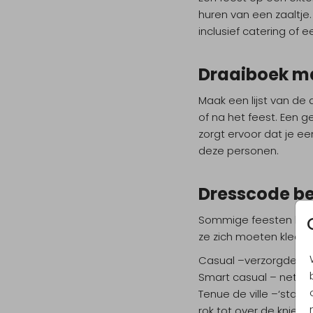
huren van een zaaltje
inclusief catering of 
Draaiboek m
Maak een lijst van de
of na het feest. Een ge
zorgt ervoor dat je ee
deze personen.
Dresscode b
Sommige feesten hebb
ze zich moeten kleden
Casual –verzorgde, dag
Smart casual – netjes 
Tenue de ville –‘stad
rok tot over de knie +