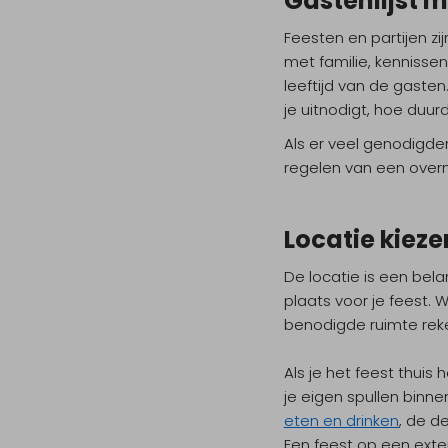
Gastenlijst 
Feesten en partijen zi
met familie, kennisse
leeftijd van de gaste
je uitnodigt, hoe duur
Als er veel genodigden
regelen van een overn
Locatie kieze
De locatie is een bela
plaats voor je feest.
benodigde ruimte rek
Als je het feest thuis
je eigen spullen binne
eten en drinken
, de d
Een feest op een exter