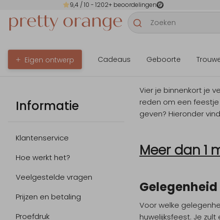
9,4
/ 10 -
1202
+ beoordelingen
Cadeaus
Geboorte
Trouw
Eigen ontwerp
Vier je binnenkort je 
reden om een feestje
Informatie
geven? Hieronder vind 
Klantenservice
Meer dan 1 
Hoe werkt het?
Veelgestelde vragen
Gelegenheid
Prijzen en betaling
Voor welke gelegenhe
Proefdruk
huwelijksfeest. Je zul