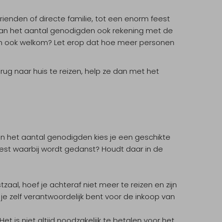
vrienden of directe familie, tot een enorm feest
 van het aantal genodigden ook rekening met de
deren ook welkom? Let erop dat hoe meer personen
rug naar huis te reizen, help ze dan met het
n het aantal genodigden kies je een geschikte
feest waarbij wordt gedanst? Houdt daar in de
zaal, hoef je achteraf niet meer te reizen en zijn
je zelf verantwoordelijk bent voor de inkoop van
t is niet altijd noodzakelijk te betalen voor het