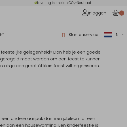
Levering is snel en CO₂-Neutraal
Inloggen
0
en
Klantenservice
NL
ere feestelijke gelegenheid? Dan heb je een goede
l geregeld moet worden om een feest te kunnen
ls je een groot óf klein feest wilt organiseren.
t een andere aanpak dan een jubileum of een
eren dan een housewarming. Een kinderfeestje is