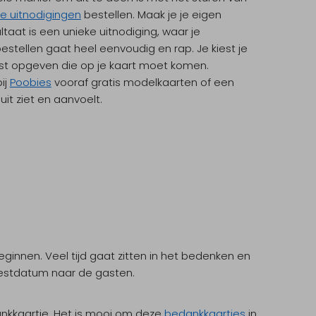
e uitnodigingen
bestellen. Maak je je eigen
ltaat is een unieke uitnodiging, waar je
estellen gaat heel eenvoudig en rap. Je kiest je
ekst opgeven die op je kaart moet komen.
ij
Poobies
vooraf gratis modelkaarten of een
it ziet en aanvoelt.
beginnen. Veel tijd gaat zitten in het bedenken en
eestdatum naar de gasten.
nkkaartje. Het is mooi om deze
bedankkaartjes
in