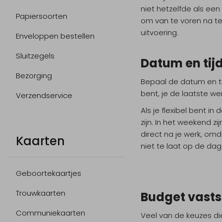
niet hetzelfde als ee
Papiersoorten
om van te voren na te
uitvoering.
Enveloppen bestellen
Sluitzegels
Datum en tij
Bezorging
Bepaal de datum en ti
bent, je de laatste w
Verzendservice
Als je flexibel bent i
zijn. In het weekend z
direct na je werk, omda
Kaarten
niet te laat op de d
Geboortekaartjes
Trouwkaarten
Budget vasts
Communiekaarten
Veel van de keuzes di