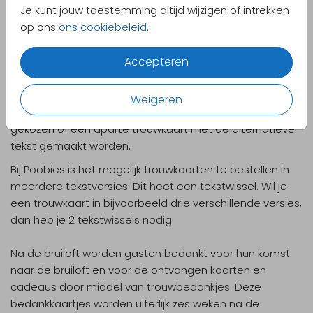
huwelijkscadeaus
. Trouwuitnodigingen stuurt men
Je kunt jouw toestemming altijd wijzigen of intrekken
tussen drie en zes maanden voor het huwelijk.
op ons
ons cookiebeleid
.
Als er onderscheid wordt gemaakt tussen daggasten
Accepteren
en gasten die alleen een gedeelte van de dag
aanwezig zijn, dan is de inhoud van de trouwuitnodiging
niet voor iedereen hetzelfde. Om dit op te lossen kan
Weigeren
voor een extra inlegvel in de trouwuitnodigingen worden
gekozen of een aparte trouwkaart met de alternatieve
tekst gemaakt worden.
Bij Poobies is het mogelijk trouwkaarten te bestellen in
meerdere tekstversies. Dit heet een tekstwissel. Wil je
een trouwkaart in bijvoorbeeld drie verschillende versies,
dan heb je 2 tekstwissels nodig.
Na de bruiloft worden gasten bedankt voor hun komst
naar de bruiloft en voor de ontvangen kaarten en
cadeaus door middel van trouwbedankjes. Deze
bedankkaartjes worden uiterlijk zes weken na de