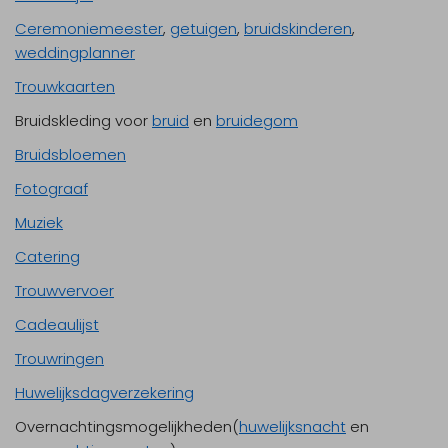
Ceremoniemeester
,
getuigen
,
bruidskinderen
,
weddingplanner
Trouwkaarten
Bruidskleding voor
bruid
en
bruidegom
Bruidsbloemen
Fotograaf
Muziek
Catering
Trouwvervoer
Cadeaulijst
Trouwringen
Huwelijksdagverzekering
Overnachtingsmogelijkheden(
huwelijksnacht
en