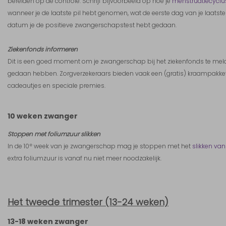
bereiden op de controle. Schrijf bijvoorbeeld op hoe je
menstruatiecyclu
wanneer je de laatste pil hebt genomen, wat de eerste dag van je laats
datum je de positieve zwangerschapstest hebt gedaan.
Ziekenfonds informeren
Dit is een goed moment om je zwangerschap bij het ziekenfonds te meld
gedaan hebben. Zorgverzekeraars bieden vaak een (gratis) kraampakket 
cadeautjes en speciale premies.
10 weken zwanger
Stoppen met foliumzuur slikken
e
In de 10
week van je zwangerschap mag je stoppen met het
slikken van
extra foliumzuur is vanaf nu niet meer noodzakelijk.
Het tweede trimester (13-24 weken)
13-18 weken zwanger