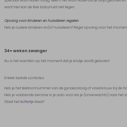
speciaal wasmiddel nodig. Neem het wasmiddel dat je altijd gebruikt en
want hier kan de tere babyhuid niet tegen.
Opvang voor kinderen en huisdieren regelen
Heb je oudere kinderen en/of huisdieren? Regel opvang voor het moment 
34+ weken zwanger
Nu is het wachten op het moment dat je kindje wordt geboren!
Enkele laatste controles:
Heb je het telefoonnummer van de gynaecoloog of vroedvrouw bij de h
Heb je voldoende benzine in je auto voor als je (onverwachts) naar het 
Staat het
koffertje
klaar?