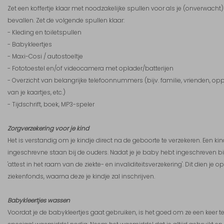
Zet een koffertje klaar met noodzakelijke spullen voor als je (onverwacht)
bevallen. Zet de volgende spullen klaar:
- Kleding en toiletspullen
- Babykleertjes
- Maxi-Cosi / autostoeltje
- Fototoestel en/of videocamera met oplader/batterijen
- Overzicht van belangrijke telefoonnummers (bijv. familie, vrienden, op
van je kaartjes, etc.)
- Tijdschrift, boek, MP3-speler
Zorgverzekering voor je kind
Het is verstandig om je kindje direct na de geboorte te verzekeren. Een kind
ingeschrevne staan bij de ouders. Nadat je je baby hebt ingeschreven b
'attest in het raam van de ziekte- en invaliditeitsverzekering'. Dit dien je o
ziekenfonds, waarna deze je kindje zal inschrijven.
Babykleertjes wassen
Voordat je de babykleertjes gaat gebruiken, is het goed om ze een keer t