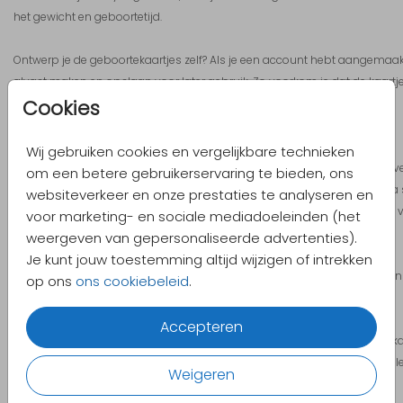
het gewicht en geboortetijd.
Ontwerp je de geboortekaartjes zelf? Als je een account hebt aangemaakt
alvast maken en opslaan voor later gebruik. Zo voorkom je dat de kaartje
Cookies
moment gemaakt moet worden.
Doopsuiker voorbereiden
Wij gebruiken cookies en vergelijkbare technieken
Dit is een goed moment om de doopsuiker voor te bereiden. Denk na over
om een betere gebruikerservaring te bieden, ons
de inhoud, zoals het type suikerbonen (amandel of chocolade) en extr
websiteverkeer en onze prestaties te analyseren en
rijst, koffieboontjes, lentilles, etc.). Wacht niet te lang met bestellen, want 
voor marketing- en sociale mediadoeleinden (het
enkele weken aan vast.
weergeven van gepersonaliseerde advertenties).
Attest voor reizen per trein
Je kunt jouw toestemming altijd wijzigen of intrekken
Reis je regelmatig per trein? Vanaf 6 maanden zwangerschap kun je ee
op ons
ons cookiebeleid
.
met een 2e klas treinkaartje in de 1e klas kunt reizen.
Kinderkamer en baby benodigdheden bestellen
Accepteren
Begin met het zoeken naar meubels en benodigdheden voor de kinderkame
commode, kinderwagen, babybadje, etc. Houdt er rekening mee dat de l
Weigeren
zijn.