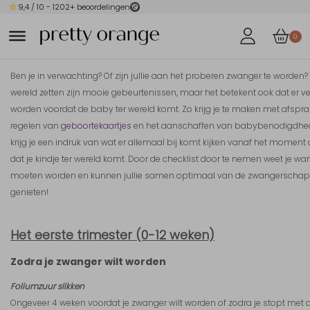
9,4
/ 10 -
1202
+ beoordelingen
0
Ben je in verwachting? Of zijn jullie aan het proberen zwanger te worden
wereld zetten zijn mooie gebeurtenissen, maar het betekent ook dat er 
worden voordat de baby ter wereld komt. Zo krijg je te maken met afspr
regelen van
geboortekaartjes
en het aanschaffen van babybenodigdhede
krijg je een indruk van wat er allemaal bij komt kijken vanaf het moment
dat je kindje ter wereld komt. Door de checklist door te nemen weet je 
moeten worden en kunnen jullie samen optimaal van de zwangerschap 
genieten!
Het eerste trimester (0-12 weken)
Zodra je zwanger wilt worden
Foliumzuur slikken
Ongeveer 4 weken voordat je zwanger wilt worden of zodra je stopt met 