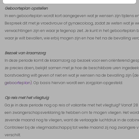
Geboorteplan opstellen
In een geboorteplan wordt kort aangegeven wat je wensen zijn tijdens en 
Bespreek dit met je vroedvrouw of gynaecoloog, zodat ze weten wat je wel 
verwachtingen zijn en waar je tegenop ziet. Je kunt in het geboorteplan
waar je wilt bevallen, wie erbij mogen zijn en hoe het na de bevalling ver
Bezoek van kraamzorg
In deze periode komt de kraamzorg op bezoek voor een oriënterend gespr
ze precies doen, bekijkt samen met je hoe de beschikbare uren ingedeel
borstvoeding wilt geven of niet en wat je wensen na de bevalling zijn (de
geboorteplan
). Op basis hiervan wordt een zorgplan opgesteld.
Op reis met het vliegtuig
Ga je in deze periode nog op reis of vakantie met het vliegtuig? Vanaf 
een zwangerschapsverklaring te hebben om te mogen vliegen. Het wor
zevende maand nog te vliegen, want de verlaagde luchtdruk in de cabi
Controleer bij de vliegmaatschappij tot welke maand zij nog zwangere v
verschilt.