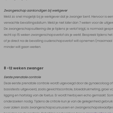
Zwangerschap aankondigen bij werkgever
Meld zo snel mogelijk bij je werkgever dat je zwanger bent. Hiervoor is ee
verwachte bevallingsdatum. Meld je niet later dan 7 weken voor de uitge
De zwangerschapsuitkering die je tijdens je verlof krijgt, is normaal ges
recht op 15 weken zwangerschapsverlof als je werkt. Bespreek tijdens he
of je direct na de bevalling ouderschapsverlof wilt opnemen (maximaal 
minder wilt gaan werken.
8 -12 weken zwanger
Eerste prenatale controle
Deze eerste prenatale controle wordt uigevoegd door de gynaecoloog of
basistests uitgevoerd, zoals gewichtscontrole, bloeddrukmeting, groei
ligging en hartslag van de foetus. Er wordt hierbij een echo gemaakt. S
onderzoeken nodig. Tijdens de cntrole kun je van de gelegenheid gebrui
over zaken zoals zwangerschapscursussen en zwangerschapskwaaltjes. 