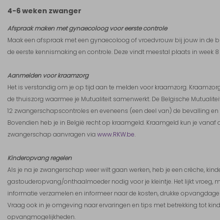
4-6 weken zwanger
Afspraak maken met gynaecoloog voor eerste controle
Maak een afspraak met een gynaecoloog of vroedvrouw bij jouw in de b
de eerste kennismaking en controle. Deze vindt meestal plaats in week 8
Aanmelden voor kraamzorg
Het is verstandig om je op tijd aan te melden voor kraamzorg.
Kraamzorg
de thuiszorg waarmee je Mutualiteit samenwerkt.
De Belgische Mutualite
12 zwangerschapscontroles en eveneens (een deel van) de bevalling e
Bovendien heb je in België recht op kraamgeld. Kraamgeld
kun je vanaf
zwangerschap aanvragen via
www.RKW.be
.
Kinderopvang regelen
Als je na je zwangerschap weer wilt gaan werken, heb je een crèche, kinde
gastouderopvang/onthaalmoeder nodig voor je kleintje. Het lijkt vroeg, 
informatie verzamelen en informeer naar de kosten, drukke opvangdagen
Vraag ook in je omgeving naar ervaringen en tips met betrekking tot kin
opvangmogelijkheden.