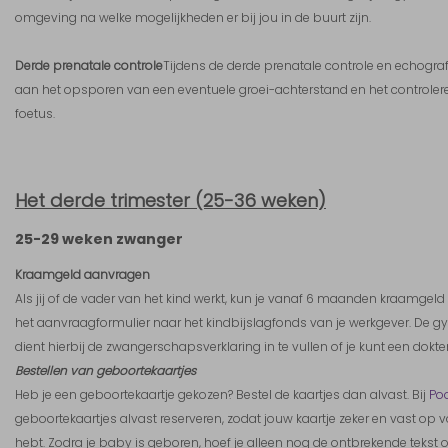
omgeving na welke mogelijkheden er bij jou in de buurt zijn.
Derde prenatale controle
Tijdens de derde prenatale controle en echogr
aan het opsporen van een eventuele groei-achterstand en het controler
foetus.
Het derde trimester (25-36 weken)
25-29 weken zwanger
Kraamgeld aanvragen
Als jij of de vader van het kind werkt, kun je vanaf 6 maanden kraamgel
het aanvraagformulier naar het kindbijslagfonds van je werkgever. De g
dient hierbij de zwangerschapsverklaring in te vullen of je kunt een dokte
Bestellen van geboortekaartjes
Heb je een geboortekaartje gekozen? Bestel de kaartjes dan alvast. Bij
Po
geboortekaartjes alvast reserveren, zodat jouw kaartje zeker en vast op v
hebt. Zodra je baby is geboren, hoef je alleen nog de ontbrekende tekst 