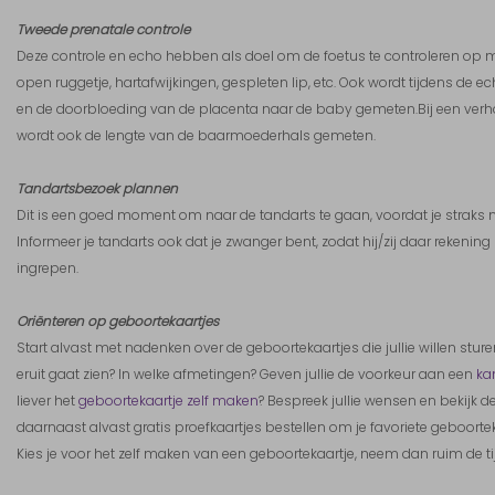
Tweede prenatale controle
Deze controle en echo hebben als doel om de foetus te controleren op mo
open ruggetje, hartafwijkingen, gespleten lip, etc. Ook wordt tijdens de 
en de doorbloeding van de placenta naar de baby gemeten.Bij een verh
wordt ook de lengte van de baarmoederhals gemeten.
Tandartsbezoek plannen
Dit is een goed moment om naar de tandarts te gaan, voordat je straks 
Informeer je tandarts ook dat je zwanger bent, zodat hij/zij daar reken
ingrepen.
Oriënteren op geboortekaartjes
Start alvast met nadenken over de geboortekaartjes die jullie willen sturen
eruit gaat zien? In welke afmetingen? Geven jullie de voorkeur aan een
ka
liever het
geboortekaartje zelf maken
? Bespreek jullie wensen en bekijk d
daarnaast alvast gratis proefkaartjes bestellen om je favoriete geboorteka
Kies je voor het zelf maken van een geboortekaartje, neem dan ruim de t