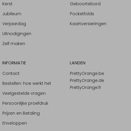
Kerst
Geboortebord
Jubileum
Pocketfolds
Verjaardag
Kaartversieringen
Uitnodigingen
Zelf maken
INFORMATIE
LANDEN
Contact
PrettyOrange.be
PrettyOrange.de
Bestellen: hoe werkt het
PrettyOrange.fr
Veelgestelde vragen
Persoonlijke proefdruk
Prijzen en Betaling
Enveloppen