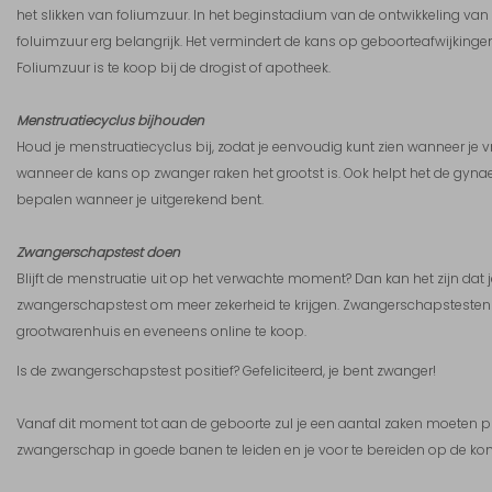
het slikken van foliumzuur. In het beginstadium van de ontwikkeling van
foluimzuur erg belangrijk. Het vermindert de kans op geboorteafwijkingen
Foliumzuur is te koop bij de drogist of apotheek.
Menstruatiecyclus bijhouden
Houd je menstruatiecyclus bij, zodat je eenvoudig kunt zien wanneer je v
wanneer de kans op zwanger raken het grootst is. Ook helpt het de gyna
bepalen wanneer je uitgerekend bent.
Zwangerschapstest doen
Blijft de menstruatie uit op het verwachte moment? Dan kan het zijn dat
zwangerschapstest om meer zekerheid te krijgen. Zwangerschapstesten z
grootwarenhuis en eveneens online te koop.
Is de zwangerschapstest positief? Gefeliciteerd, je bent zwanger!
Vanaf dit moment tot aan de geboorte zul je een aantal zaken moeten p
zwangerschap in goede banen te leiden en je voor te bereiden op de ko