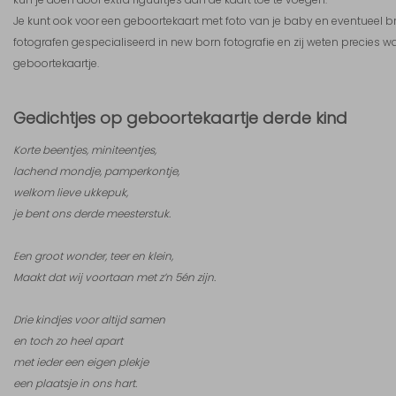
Je kunt ook voor een geboortekaart met foto van je baby en eventueel broe
fotografen gespecialiseerd in new born fotografie en zij weten precies w
geboortekaartje.
Gedichtjes op geboortekaartje derde kind
Korte beentjes, miniteentjes,
lachend mondje, pamperkontje,
welkom lieve ukkepuk,
je bent ons derde meesterstuk.
Een groot wonder, teer en klein,
Maakt dat wij voortaan met z’n 5én zijn.
Drie kindjes voor altijd samen
en toch zo heel apart
met ieder een eigen plekje
een plaatsje in ons hart.