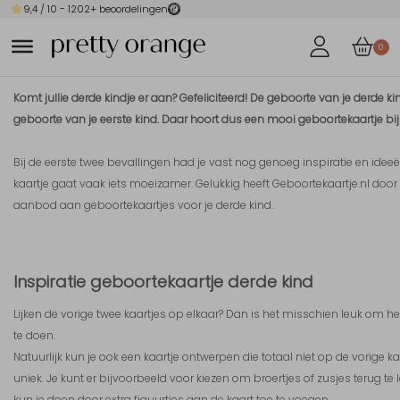
9,4
/ 10 -
1202
+ beoordelingen
0
Komt jullie derde kindje er aan? Gefeliciteerd! De geboorte van je derde k
geboorte van je eerste kind. Daar hoort dus een mooi geboortekaartje bij
Bij de eerste twee bevallingen had je vast nog genoeg inspiratie en ideeë
kaartje gaat vaak iets moeizamer. Gelukkig heeft Geboortekaartje.nl do
aanbod aan geboortekaartjes voor je derde kind.
Inspiratie geboortekaartje derde kind
Lijken de vorige twee kaartjes op elkaar? Dan is het misschien leuk om het 
te doen.
Natuurlijk kun je ook een kaartje ontwerpen die totaal niet op de vorige kaar
uniek. Je kunt er bijvoorbeeld voor kiezen om broertjes of zusjes terug te 
kun je doen door extra figuurtjes aan de kaart toe te voegen.