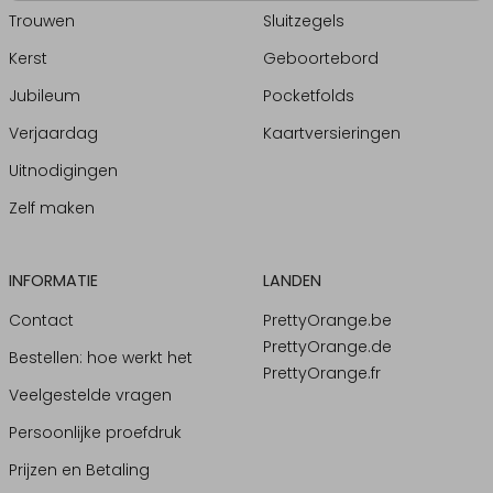
Trouwen
Sluitzegels
Kerst
Geboortebord
Jubileum
Pocketfolds
Verjaardag
Kaartversieringen
Uitnodigingen
Zelf maken
INFORMATIE
LANDEN
Contact
PrettyOrange.be
PrettyOrange.de
Bestellen: hoe werkt het
PrettyOrange.fr
Veelgestelde vragen
Persoonlijke proefdruk
Prijzen en Betaling