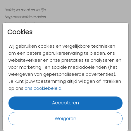
Liefde, zo mooi en zo fijn
Nog meer liefde te delen
Nu we met z`n vijfjes zijn.
Cookies
Naam en Naam zijn nu even stoer
want ze zijn nu allebei 'grote broer'
Wij gebruiken cookies en vergelijkbare technieken
Ze springen blij,
om een betere gebruikerservaring te bieden, ons
want ze hebben er een zusje bij.
websiteverkeer en onze prestaties te analyseren en
voor marketing- en sociale mediadoeleinden (het
weergeven van gepersonaliseerde advertenties).
Kijk voor nog meer geboortegedichtjes hier.
Je kunt jouw toestemming altijd wijzigen of intrekken
op ons
ons cookiebeleid
.
Accepteren
CATEGORIEËN
PRODUCTEN
Weigeren
Geboorte
Enveloppen