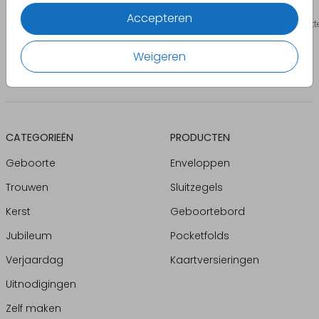
Accepteren
Naast een gedichtje kan je natuurlijk nog meer op je geboortekaartje zett
tekst op je geboortekaartje.
Weigeren
CATEGORIEËN
PRODUCTEN
Geboorte
Enveloppen
Trouwen
Sluitzegels
Kerst
Geboortebord
Jubileum
Pocketfolds
Verjaardag
Kaartversieringen
Uitnodigingen
Zelf maken