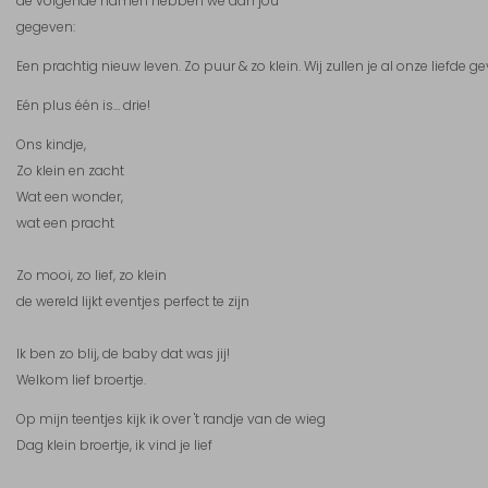
de volgende namen hebben we aan jou
gegeven:
Een prachtig nieuw leven. Zo puur & zo klein. Wij zullen je al onze liefde geve
Eén plus één is… drie!
Ons kindje,
Zo klein en zacht
Wat een wonder,
wat een pracht
Zo mooi, zo lief, zo klein
de wereld lijkt eventjes perfect te zijn
Ik ben zo blij, de baby dat was jij!
Welkom lief broertje.
Op mijn teentjes kijk ik over 't randje van de wieg
Dag klein broertje, ik vind je lief