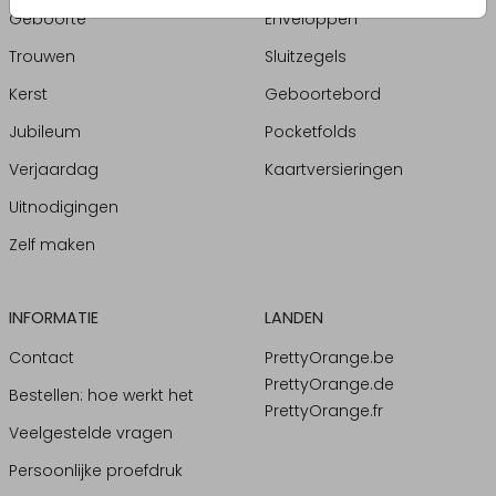
Geboorte
Enveloppen
Trouwen
Sluitzegels
Kerst
Geboortebord
Jubileum
Pocketfolds
Verjaardag
Kaartversieringen
Uitnodigingen
Zelf maken
INFORMATIE
LANDEN
Contact
PrettyOrange.be
PrettyOrange.de
Bestellen: hoe werkt het
PrettyOrange.fr
Veelgestelde vragen
Persoonlijke proefdruk