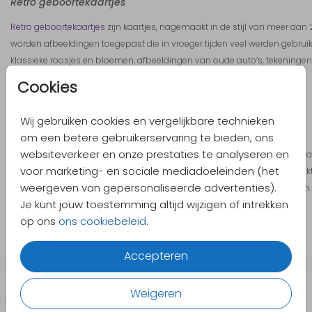
Retro geboortekaartjes
Retro geboortekaartjes
zijn kaartjes, nagemaakt in de stijl van meer dan 
worden afbeeldingen toegepast die in vroeger tijden veel werden gebruik
klassieke roosjes en bloemen, afbeeldingen van oude auto’s, tekeningen
van kinderwagens, meetlatten, loopauto’s, klokken en dieren.
Cookies
Wij gebruiken cookies en vergelijkbare technieken
Neon geboortekaartjes
om een betere gebruikerservaring te bieden, ons
websiteverkeer en onze prestaties te analyseren en
Wil je een écht hip geboortekaartje? Kies dan voor een neon geboortekaartj
voor marketing- en sociale mediadoeleinden (het
achtergrond waarop felgekleurde letters en afbeeldingen worden gedrukt
weergeven van gepersonaliseerde advertenties).
afbeeldingen in reliëf (preeg) gedrukt worden om het effect te versterken
Je kunt jouw toestemming altijd wijzigen of intrekken
opvallend geboortekaartje.
op ons
ons cookiebeleid
.
Accepteren
Weigeren
CATEGORIEËN
PRODUCTEN