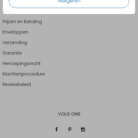
Weigeren
Veelgestelde vragen
Persoonlijke proefdruk
Prijzen en Betaling
Enveloppen
Verzending
Garantie
Herroepingsrecht
Klachtenprocedure
Reviewbeleid
VOLG ONS