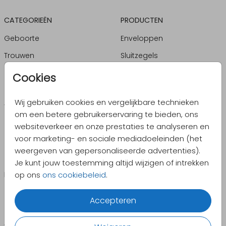
CATEGORIEËN
PRODUCTEN
Geboorte
Enveloppen
Trouwen
Sluitzegels
Kerst
Geboortebord
Cookies
Jubileum
Pocketfolds
Wij gebruiken cookies en vergelijkbare technieken
Verjaardag
Kaartversieringen
om een betere gebruikerservaring te bieden, ons
Uitnodigingen
websiteverkeer en onze prestaties te analyseren en
voor marketing- en sociale mediadoeleinden (het
Zelf maken
weergeven van gepersonaliseerde advertenties).
Je kunt jouw toestemming altijd wijzigen of intrekken
INFORMATIE
LANDEN
op ons
ons cookiebeleid
.
Contact
PrettyOrange.be
Accepteren
PrettyOrange.de
Bestellen: hoe werkt het
PrettyOrange.fr