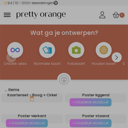
9,4
/ 10 -
1202
+ beoordelingen
0
Wat ga je ontwerpen?
Ontdek alles
Normale kaart
Fotokaart
Houten kaart
Sp
…
items
Kaartenset - Boog + Cirkel
Poster liggend
+ FOLIEDRUK MOGELIJK
Poster vierkant
Poster staand
+ FOLIEDRUK MOGELIJK
+ FOLIEDRUK MOGELIJK