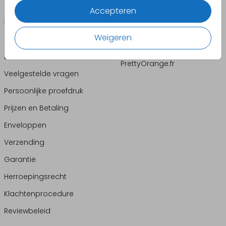
Accepteren
INFORMATIE
LANDEN
Weigeren
Contact
PrettyOrange.be
PrettyOrange.de
Bestellen: hoe werkt het
PrettyOrange.fr
Veelgestelde vragen
Persoonlijke proefdruk
Prijzen en Betaling
Enveloppen
Verzending
Garantie
Herroepingsrecht
Klachtenprocedure
Reviewbeleid