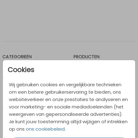
CATEGORIEËN
PRODUCTEN
Geboorte
Enveloppen
Cookies
Trouwen
Sluitzegels
Wij gebruiken cookies en vergelijkbare technieken
Kerst
Geboortebord
om een betere gebruikerservaring te bieden, ons
Jubileum
Pocketfolds
websiteverkeer en onze prestaties te analyseren en
voor marketing- en sociale mediadoeleinden (het
Verjaardag
Kaartversieringen
weergeven van gepersonaliseerde advertenties).
Uitnodigingen
Je kunt jouw toestemming altijd wijzigen of intrekken
op ons
ons cookiebeleid
.
Zelf maken