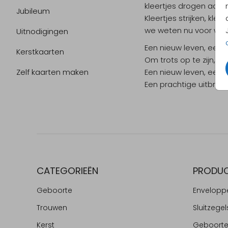
kleertjes drogen aan de
Jubileum
Kleertjes strijken, klee
we weten nu voor wie z
Uitnodigingen
Een nieuw leven, een 
Kerstkaarten
Om trots op te zijn, he
Zelf kaarten maken
Een nieuw leven, een 
Een prachtige uitbreidi
CATEGORIEËN
PRODU
Geboorte
Envelopp
Trouwen
Sluitzegel
Kerst
Geboort