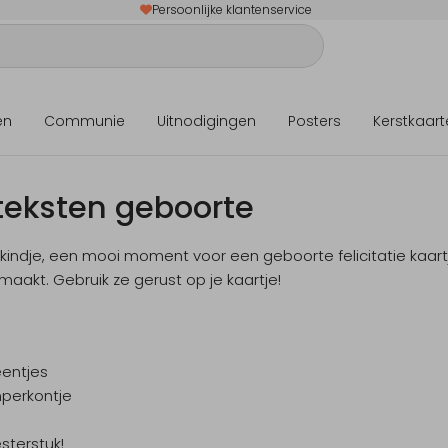
Persoonlijke klantenservice
en
Communie
Uitnodigingen
Posters
Kerstkaart
teksten geboorte
indje, een mooi moment voor een geboorte felicitatie kaartj
aakt. Gebruik ze gerust op je kaartje!
eentjes
perkontje
sterstuk!