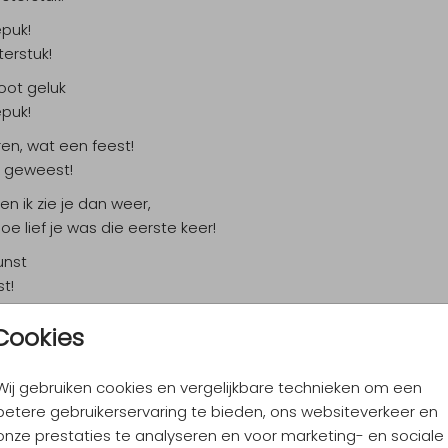
epuk!
erstuk!
oot geluk
epuk!
en, wat een feest!
it geweest!
 en ik zie je dan weer,
hoe lief je was die eerste keer!
unst
st!
u nog een engel,
Cookies
t een ondeugende bengel!
ochter, heel bijzonder
Wij gebruiken cookies en vergelijkbare technieken om een
kleine wonder!
betere gebruikerservaring te bieden, ons websiteverkeer en
tjes wassen,
onze prestaties te analyseren en voor marketing- en sociale