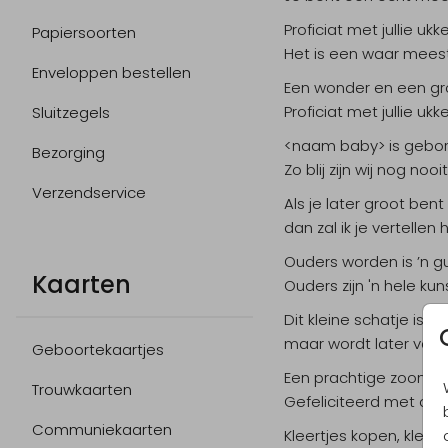
Proficiat met jullie ukk
Papiersoorten
Het is een waar meest
Enveloppen bestellen
Een wonder en een gr
Proficiat met jullie ukk
Sluitzegels
<naam baby> is gebor
Bezorging
Zo blij zijn wij nog noo
Verzendservice
Als je later groot bent
dan zal ik je vertellen 
Ouders worden is ’n g
Kaarten
Ouders zijn 'n hele kun
Dit kleine schatje is n
maar wordt later vas
Geboortekaartjes
Een prachtige zoon / d
Trouwkaarten
Gefeliciteerd met dit 
Communiekaarten
Kleertjes kopen, kleer