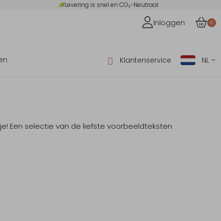
Levering is snel en CO₂-Neutraal
Inloggen
0
en
Klantenservice
NL
e! Een selectie van de liefste voorbeeldteksten