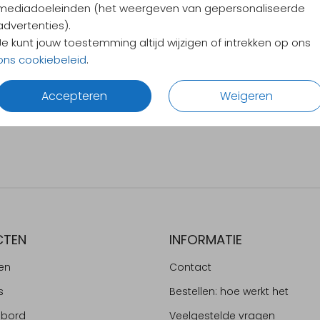
 lijn.
mediadoeleinden (het weergeven van gepersonaliseerde
rtjes vouwen,
advertenties).
e zijn!
Je kunt jouw toestemming altijd wijzigen of intrekken op ons
ons cookiebeleid
.
klein wonder
el bijzonder!
Accepteren
Weigeren
nieuw begin
ng van jullie gezin!
CTEN
INFORMATIE
en
Contact
s
Bestellen: hoe werkt het
ebord
Veelgestelde vragen