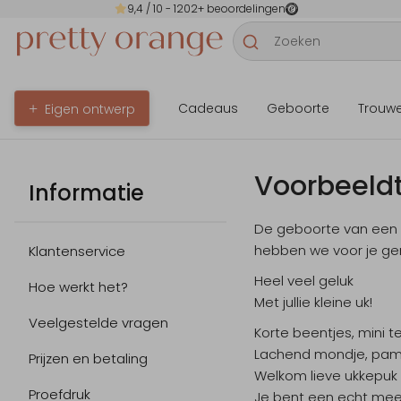
9,4
/ 10 -
1202
+ beoordelingen
Cadeaus
Geboorte
Trouw
Eigen ontwerp
Voorbeeld
Informatie
De geboorte van een k
hebben we voor je gem
Klantenservice
Heel veel geluk
Hoe werkt het?
Met jullie kleine uk!
Veelgestelde vragen
Korte beentjes, mini t
Lachend mondje, pam
Prijzen en betaling
Welkom lieve ukkepuk
Proefdruk
Je bent een echt mee