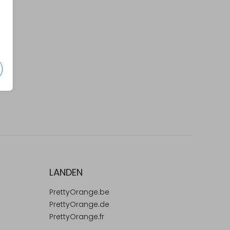
LANDEN
PrettyOrange.be
PrettyOrange.de
PrettyOrange.fr