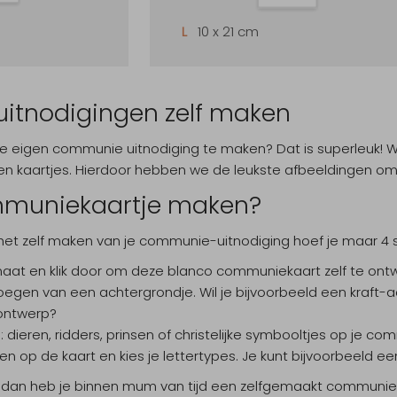
L
10 x 21 cm
tnodigingen zelf maken
 je eigen communie uitnodiging te maken? Dat is superleuk! W
ken kaartjes. Hierdoor hebben we de leukste afbeeldingen 
mmuniekaartje maken?
et zelf maken van je communie-uitnodiging hoef je maar 4 
rmaat en klik door om deze blanco communiekaart zelf te on
egen van een achtergrondje. Wil je bijvoorbeeld een kraft-ac
ontwerp?
: dieren, ridders, prinsen of christelijke symbooltjes op je co
ten op de kaart en kies je lettertypes. Je kunt bijvoorbeeld een
 dan heb je binnen mum van tijd een zelfgemaakt communieka