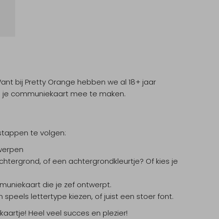
ant bij Pretty Orange hebben we al 18+ jaar
om je communiekaart mee te maken.
stappen te volgen:
twerpen
htergrond, of een achtergrondkleurtje? Of kies je
mmuniekaart die je zef ontwerpt.
 speels lettertype kiezen, of juist een stoer font.
artje! Heel veel succes en plezier!