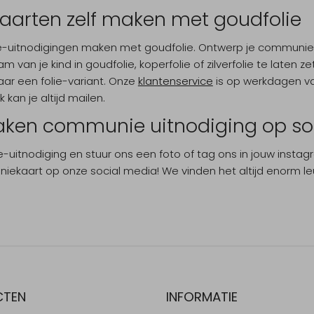
rten zelf maken met goudfolie
-uitnodigingen maken met goudfolie. Ontwerp je communie-u
m van je kind in goudfolie, koperfolie of zilverfolie te laten
r een folie-variant. Onze
klantenservice
is op werkdagen van
 kan je altijd mailen.
aken communie uitnodiging op so
-uitnodiging en stuur ons een foto of tag ons in jouw inst
kaart op onze social media! We vinden het altijd enorm leu
CTEN
INFORMATIE