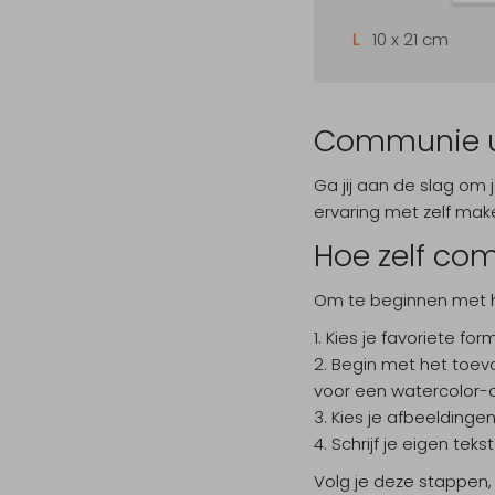
L
10 x 21 cm
Communie ui
Ga jij aan de slag om
ervaring met zelf ma
Hoe zelf co
Om te beginnen met h
Kies je favoriete fo
Begin met het toevo
voor een watercolor-
Kies je afbeeldingen
Schrijf je eigen teks
Volg je deze stappen,