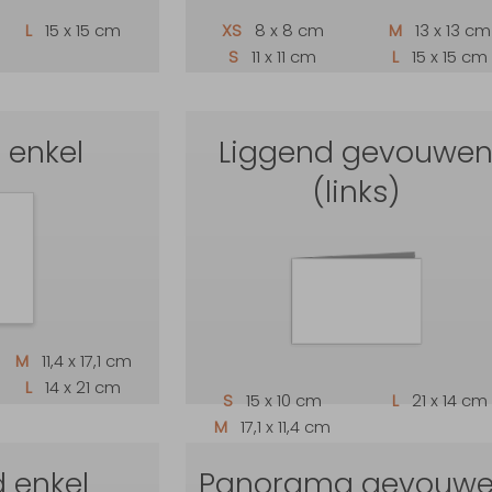
L
15 x 15 cm
XS
8 x 8 cm
M
13 x 13 cm
S
11 x 11 cm
L
15 x 15 cm
 enkel
Liggend gevouwe
(links)
M
11,4 x 17,1 cm
L
14 x 21 cm
S
15 x 10 cm
L
21 x 14 cm
M
17,1 x 11,4 cm
 enkel
Panorama gevouw