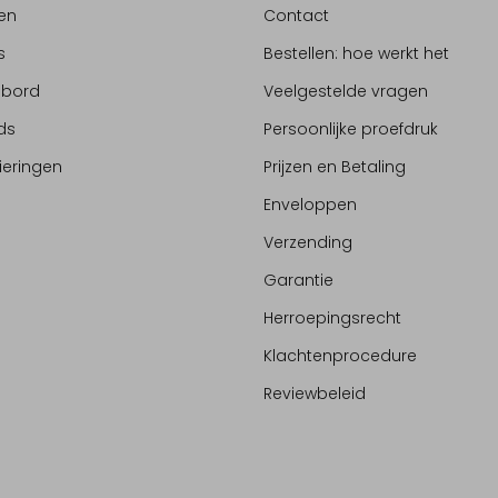
en
Contact
s
Bestellen: hoe werkt het
ebord
Veelgestelde vragen
ds
Persoonlijke proefdruk
ieringen
Prijzen en Betaling
Enveloppen
Verzending
Garantie
Herroepingsrecht
Klachtenprocedure
Reviewbeleid