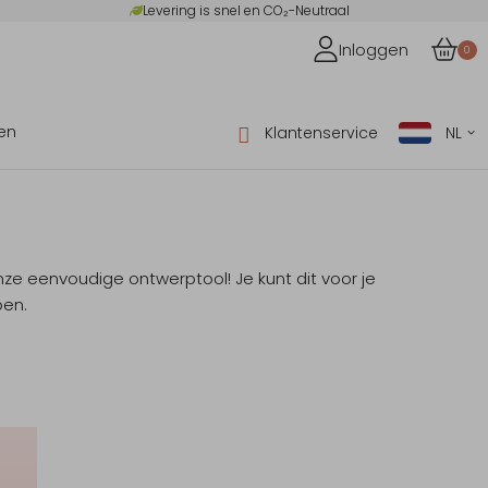
Levering is snel en CO₂-Neutraal
Inloggen
0
en
Klantenservice
NL
nze eenvoudige ontwerptool! Je kunt dit voor je
pen.