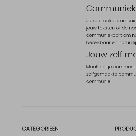
Communiekaa
Je kunt ook communie
jouw teksten of de naa
communiekaart om naa
bereikbaar en natuurlijk
Jouw zelf m
Maak zelf je communie
zelfgemaakte communie
communie.
CATEGORIEËN
PRODU