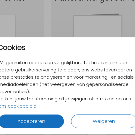
Cookies
M
17,1 x 11,4 cm
L
21 x 10 cm
L
21 x 14 cm
Wij gebruiken cookies en vergelijkbare technieken om een
betere gebruikerservaring te bieden, ons websiteverkeer en
onze prestaties te analyseren en voor marketing- en sociale
mediadoeleinden (het weergeven van gepersonaliseerde
 gevouwen
Langwerpig
advertenties).
Je kunt jouw toestemming altijd wijzigen of intrekken op ons
ons cookiebeleid
.
Accepteren
Weigeren