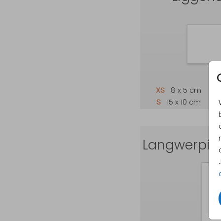
XS
8 x 5 cm
S
15 x 10 cm
Langwerpig