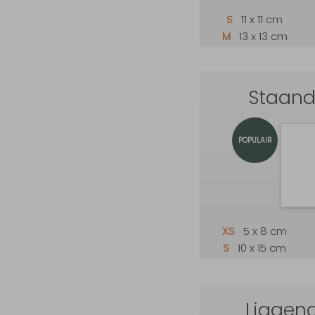
S
11 x 11 cm
M
13 x 13 cm
Staand
POPULAIR
XS
5 x 8 cm
S
10 x 15 cm
Liggend