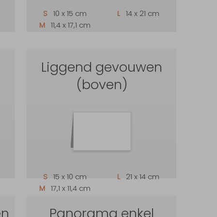
S
10 x 15 cm
L
14 x 21 cm
M
11,4 x 17,1 cm
n
Liggend gevouwen
(boven)
S
15 x 10 cm
L
21 x 14 cm
M
17,1 x 11,4 cm
en
Panorama enkel