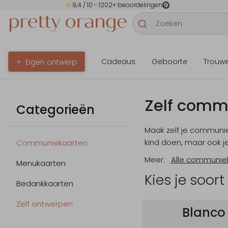
9,4
/ 10 -
1202
+ beoordelingen
Cadeaus
Geboorte
Trouw
Eigen ontwerp
Zelf comm
Categorieën
Maak zelf je communie
kind doen, maar ook 
Communiekaarten
Meer:
Alle communie
Menukaarten
Kies je soort
Bedankkaarten
Zelf ontwerpen
Blanco