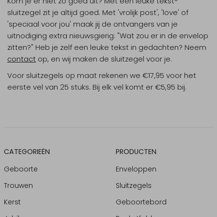
Kom je er niet zo goed uit? Met een leuke tekst-
sluitzegel zit je altijd goed. Met 'vrolijk post', 'love' of
'speciaal voor jou' maak jij de ontvangers van je
uitnodiging extra nieuwsgierig: "Wat zou er in de envelop
zitten?" Heb je zelf een leuke tekst in gedachten? Neem
contact
op, en wij maken de sluitzegel voor je.
Voor sluitzegels op maat rekenen we €17,95 voor het
eerste vel van 25 stuks. Bij elk vel komt er €5,95 bij.
CATEGORIEËN
PRODUCTEN
Geboorte
Enveloppen
Trouwen
Sluitzegels
Kerst
Geboortebord