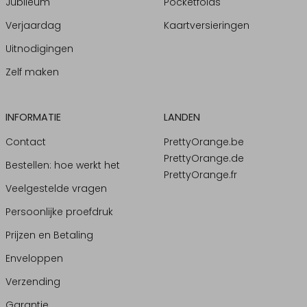
Jubileum
Pocketfolds
Verjaardag
Kaartversieringen
Uitnodigingen
Zelf maken
INFORMATIE
LANDEN
Contact
PrettyOrange.be
PrettyOrange.de
Bestellen: hoe werkt het
PrettyOrange.fr
Veelgestelde vragen
Persoonlijke proefdruk
Prijzen en Betaling
Enveloppen
Verzending
Garantie