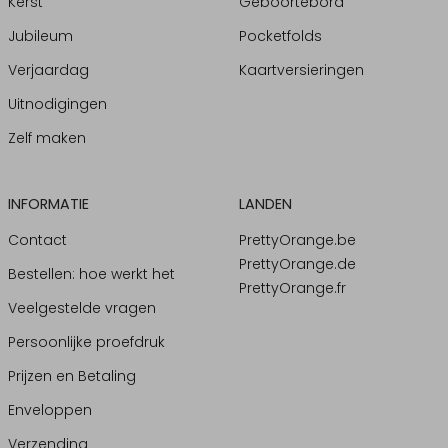
Kerst
Geboortebord
Jubileum
Pocketfolds
Verjaardag
Kaartversieringen
Uitnodigingen
Zelf maken
INFORMATIE
LANDEN
Contact
PrettyOrange.be
PrettyOrange.de
Bestellen: hoe werkt het
PrettyOrange.fr
Veelgestelde vragen
Persoonlijke proefdruk
Prijzen en Betaling
Enveloppen
Verzending