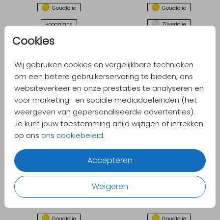
Goudfolie
Goudfolie
Hoogglans
Zilverfolie
Cookies
Zilverfolie
Zilverfolie
Goudfolie
Goudfolie
Wij gebruiken cookies en vergelijkbare technieken
Goudfolie
Goudfolie
om een betere gebruikerservaring te bieden, ons
websiteverkeer en onze prestaties te analyseren en
Goudfolie
Goudfolie
voor marketing- en sociale mediadoeleinden (het
Goudfolie
Goudfolie
weergeven van gepersonaliseerde advertenties).
Goudfolie
Goudfolie
Je kunt jouw toestemming altijd wijzigen of intrekken
op ons
ons cookiebeleid
.
Goudfolie
Goudfolie
Goudfolie
Roségoudfolie
Accepteren
Zilverfolie
Zilverfolie
Weigeren
Zilverfolie
Goudfolie
Goudfolie
Goudfolie
Goudfolie
Goudfolie