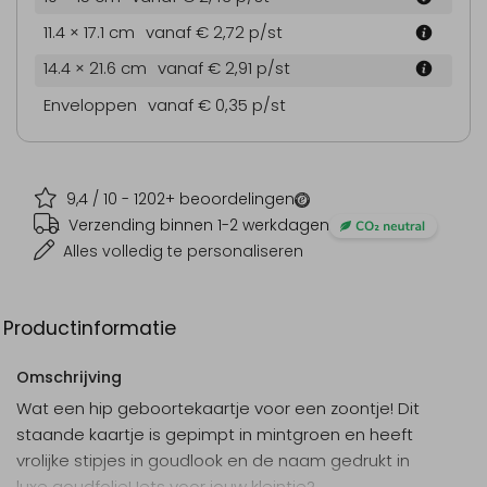
11.4 × 17.1 cm
vanaf € 2,72
p/st
14.4 × 21.6 cm
vanaf € 2,91
p/st
Enveloppen
vanaf € 0,35
p/st
9,4
/ 10 -
1202
+ beoordelingen
Verzending binnen 1-2 werkdagen
Alles volledig te personaliseren
Productinformatie
Omschrijving
Wat een hip geboortekaartje voor een zoontje! Dit
staande kaartje is gepimpt in mintgroen en heeft
vrolijke stipjes in goudlook en de naam gedrukt in
luxe goudfolie! Iets voor jouw kleintje?