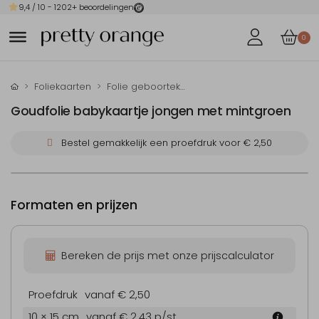
9,4
/ 10 -
1202
+ beoordelingen
0
Foliekaarten
Folie geboortekaartjes
Goudfolie babykaartje jongen met mintgroen
Bestel gemakkelijk een proefdruk voor
€ 2,50
Formaten en prijzen
Bereken de prijs met onze prijscalculator
Proefdruk
vanaf € 2,50
10 × 15 cm
vanaf € 2,43
p/st