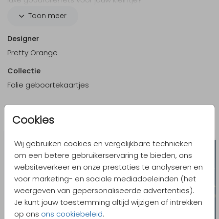
Let op: Deze kaart heeft een langere verzendtijd:
Toon meer
voor 18.00 uur besteld = de volgende werkdag
gedrukt en verzonden.
Designer
Bekijk de
informatiepagina
voor onze werkwijze
Pretty Orange
en levertijden.
Collectie
Folie geboortekaartjes
Meer in dezelfde stijl
Cookies
Wij gebruiken cookies en vergelijkbare technieken
om een betere gebruikerservaring te bieden, ons
websiteverkeer en onze prestaties te analyseren en
voor marketing- en sociale mediadoeleinden (het
weergeven van gepersonaliseerde advertenties).
Je kunt jouw toestemming altijd wijzigen of intrekken
op ons
ons cookiebeleid
.