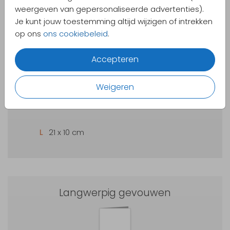
weergeven van gepersonaliseerde advertenties).
Je kunt jouw toestemming altijd wijzigen of intrekken
op ons
ons cookiebeleid
.
Panorama enkel
Accepteren
Weigeren
L
21 x 10 cm
Langwerpig gevouwen