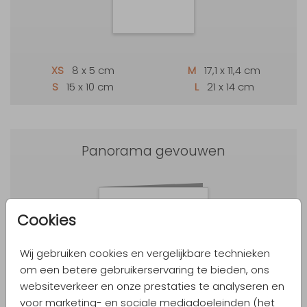
XS
8 x 5 cm
M
17,1 x 11,4 cm
S
15 x 10 cm
L
21 x 14 cm
Panorama gevouwen
Cookies
Wij gebruiken cookies en vergelijkbare technieken
om een betere gebruikerservaring te bieden, ons
L
21 x 10 cm
websiteverkeer en onze prestaties te analyseren en
voor marketing- en sociale mediadoeleinden (het