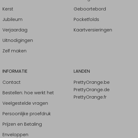
Kerst
Geboortebord
Jubileum
Pocketfolds
Verjaardag
Kaartversieringen
Uitnodigingen
Zelf maken
INFORMATIE
LANDEN
Contact
PrettyOrange.be
PrettyOrange.de
Bestellen: hoe werkt het
PrettyOrange.fr
Veelgestelde vragen
Persoonlijke proefdruk
Prijzen en Betaling
Enveloppen