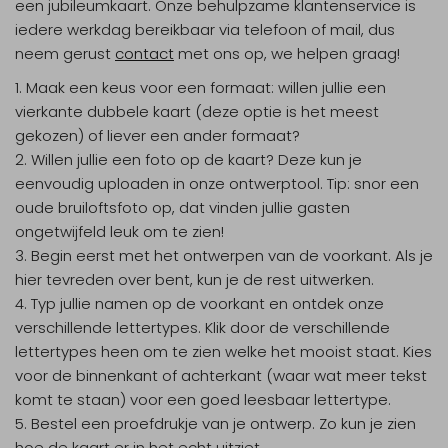
een jubileumkaart. Onze behulpzame klantenservice is
iedere werkdag bereikbaar via telefoon of mail, dus
neem gerust
contact
met ons op, we helpen graag!
Maak een keus voor een formaat: willen jullie een
vierkante dubbele kaart (deze optie is het meest
gekozen) of liever een ander formaat?
Willen jullie een foto op de kaart? Deze kun je
eenvoudig uploaden in onze ontwerptool. Tip: snor een
oude bruiloftsfoto op, dat vinden jullie gasten
ongetwijfeld leuk om te zien!
Begin eerst met het ontwerpen van de voorkant. Als je
hier tevreden over bent, kun je de rest uitwerken.
Typ jullie namen op de voorkant en ontdek onze
verschillende lettertypes. Klik door de verschillende
lettertypes heen om te zien welke het mooist staat. Kies
voor de binnenkant of achterkant (waar wat meer tekst
komt te staan) voor een goed leesbaar lettertype.
Bestel een proefdrukje van je ontwerp. Zo kun je zien
hoe de kaart er in het echt uitziet.